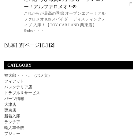
日
ー！アルファロメオ 939
これからが最高の季節 オープンエアー！アル
ファロメオ 939スパイダー ディスティンクテ
ィブ 入庫！【TOY CAR LAND 栗東店】
&nbs・・・
[先頭]
[前ページ]
[1]
[2]
CATEGORY
福太郎・・・。（ポメ犬）
フィアット
バレンテリア店
トラブル＆サービス
パーツ情報
大津店
栗東店
新着入庫
ランチア
輸入車全般
プジョー