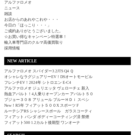
アルファロメオ
ニュース
雑談
お店からのあれやこれや・・・
今日の「ほっこり・・・」
ご成約ありがとうございました。
☆お買い得なキャンペーン特選車！
輸入車専門店のクルマ高価買取り
採用情報
NEW ARTICLE
アルファロメオ スパイダー3.2JTS Q4 Ｑ
オシャレなラグジュアリーEV！DSオートモービル
フレンチEV！2024年 シトロエン E-C4
アルファロメオ ジュリエッタ ヴェローチェ 新入
熱血アバルト！4人乗りオープンカー アバルト５０
プジョー３０８ アリュール ブルーＨＤｉ スペシ
New！R5年 フィアット５００X スポーツ F
ルーテシアRS シャシースポール ガラスコーティ
フィアット パンダ ボディーコーティング済 禁煙
フィアット500 1.2カルト後期型 ワンオーナ