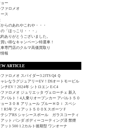
ジョー
ルファロメオ
ュース
談
店からのあれやこれや・・・
日の「ほっこり・・・」
成約ありがとうございました。
お買い得なキャンペーン特選車！
入車専門店のクルマ高価買取り
用情報
EW ARTICLE
ファロメオ スパイダー3.2JTS Q4 Ｑ
シャレなラグジュアリーEV！DSオートモービル
ンチEV！2024年 シトロエン E-C4
ファロメオ ジュリエッタ ヴェローチェ 新入
血アバルト！4人乗りオープンカー アバルト５０
ョー３０８ アリュール ブルーＨＤｉ スペシ
w！R5年 フィアット５００X スポーツ F
ーテシアRS シャシースポール ガラスコーティ
アット パンダ ボディーコーティング済 禁煙
アット500 1.2カルト後期型 ワンオーナ