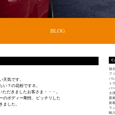
BLOG
C
福
フ
バ
い天気です。
ト
らい？の花粉ですネ。
パ
ていただきましたお客さま・・・。
大
ーのボディー剛性、ビッチリした
栗
新
きました。
ラ
輸