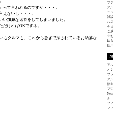
」
プ
」って言われるのですが・・・。
ア
ニ
言えないし・・・。
雑
いい加減な返答をしてしまいました。
お
ただければOKですネ。
今
ご
☆
いもクルマも、これから急ぎで探されているお洒落な
輸
採
N
アル
オ
フレ
アル
熱
プジ
Ne
ル
フィ
フィ