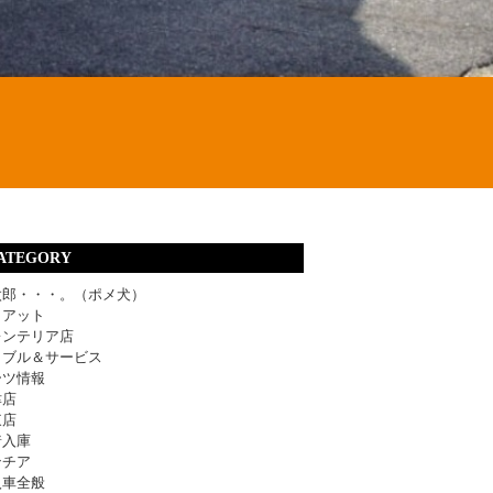
ATEGORY
太郎・・・。（ポメ犬）
ィアット
レンテリア店
ラブル＆サービス
ーツ情報
津店
東店
着入庫
ンチア
入車全般