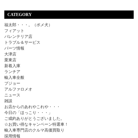
CATEGORY
福太郎・・・。（ポメ犬）
フィアット
バレンテリア店
トラブル＆サービス
パーツ情報
大津店
栗東店
新着入庫
ランチア
輸入車全般
プジョー
アルファロメオ
ニュース
雑談
お店からのあれやこれや・・・
今日の「ほっこり・・・」
ご成約ありがとうございました。
☆お買い得なキャンペーン特選車！
輸入車専門店のクルマ高価買取り
採用情報