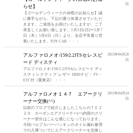
日
らせ】
【ゴールデンウィークの休暇のお知らせ】誠
に勝手ながら、下記の通り休業させていただ
きます。ご迷惑をお掛けいたしますが、ご了
承宜しくお願い致します。5月3日(日)〜5月7
日（木）5月8日（日）より、全店平常通り営
業いたします。TOY CAR ・・・
2015年04月26
アルファロメオ/159/2.2JTSセレスピ
日
ード ディスティ
アルファロメオ/159/2.2JTSセレスピード ディ
スティンクティブ レザー HDDナビ・TV・
ETC付《栗東店》 ・・・
2015年04月24
アルファロメオ１４７ エアークリ
日
ーナー交換(^^)
以前のブログで紹介しましたこちらのＴＥＺ
ＺＯ カーボンエアクリーナー(^^)内部のクリ
ーナー部分はこんな感じになっております。
今回バルブカバーパッキンのオイル漏れ修理
での入庫ついでにエアークリーナーを交換し