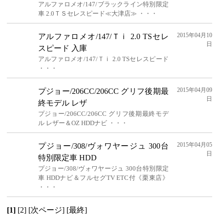
アルファロメオ/147/ブラックライン特別限定
車 2.0ＴＳセレスピード≪大津店≫ ・・・
2015年04月10
アルファロメオ/147/Ｔｉ 2.0 TSセレ
日
スピード 入庫
アルファロメオ/147/Ｔｉ 2.0 TSセレスピード
・・・
2015年04月09
プジョー/206CC/206CC グリフ後期最
日
終モデル レザ
プジョー/206CC/206CC グリフ後期最終モデ
ル レザー＆OZ HDDナビ ・・・
2015年04月05
プジョー/308/ヴォワヤージュ 300台
日
特別限定車 HDD
プジョー/308/ヴォワヤージュ 300台特別限定
車 HDDナビ＆フルセグTV ETC付《栗東店》
・・・
[1]
[2]
[次ページ]
[最終]