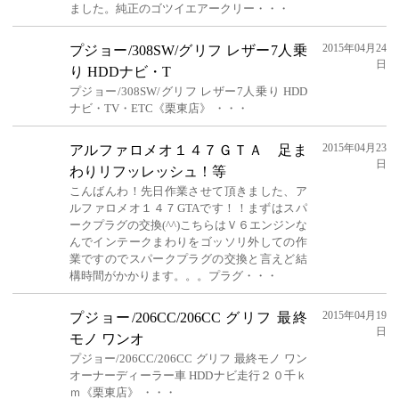
ました。純正のゴツイエアークリー・・・
2015年04月24
プジョー/308SW/グリフ レザー7人乗
日
り HDDナビ・T
プジョー/308SW/グリフ レザー7人乗り HDD
ナビ・TV・ETC《栗東店》 ・・・
2015年04月23
アルファロメオ１４７ＧＴＡ 足ま
日
わりリフッレッシュ！等
こんばんわ！先日作業させて頂きました、ア
ルファロメオ１４７GTAです！！まずはスパ
ークプラグの交換(^^)こちらはＶ６エンジンな
んでインテークまわりをゴッソリ外しての作
業ですのでスパークプラグの交換と言えど結
構時間がかかります。。。プラグ・・・
2015年04月19
プジョー/206CC/206CC グリフ 最終
日
モノ ワンオ
プジョー/206CC/206CC グリフ 最終モノ ワン
オーナーディーラー車 HDDナビ走行２０千ｋ
ｍ《栗東店》 ・・・