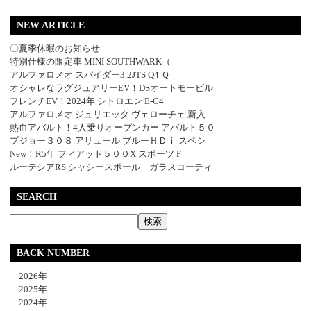
NEW ARTICLE
〇夏季休暇のお知らせ
特別仕様の限定車 MINI SOUTHWARK（
アルファロメオ スパイダー3.2JTS Q4 Ｑ
オシャレなラグジュアリーEV！DSオートモービル
フレンチEV！2024年 シトロエン E-C4
アルファロメオ ジュリエッタ ヴェローチェ 新入
熱血アバルト！4人乗りオープンカー アバルト５０
プジョー３０８ アリュール ブルーＨＤｉ スペシ
New！R5年 フィアット５００X スポーツ F
ルーテシアRS シャシースポール ガラスコーティ
SEARCH
BACK NUMBER
2026年
2025年
2024年