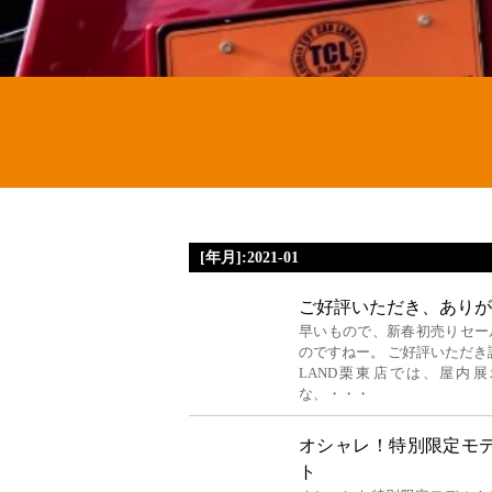
[年月]:2021-01
ご好評いただき、ありが
早いもので、新春初売りセー
のですねー。 ご好評いただき誠
LAND栗東店では、屋内
な、・・・
オシャレ！特別限定モデル
ト