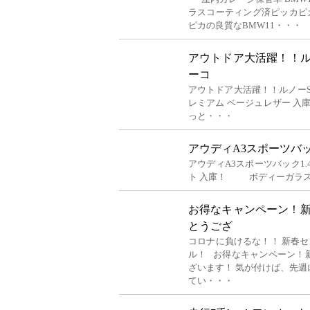
ラスコーティング済ピッカピ
ピカの良質なBMW11・・・
アウトドア大活躍！！ル
ーコ
アウトドア大活躍！！ルノーS
レミアム ベージュレザー 
っと・・・
アウディA3スポーツバック
アウディA3スポーツバック1.
ト 入庫！ ボディーガラス
お得なキャンペーン！
とうござ
コロナに負けるな！！ 新春セ
ル！ お得なキャンペーン！
ざいます！ 気が付けば、先
てい・・・