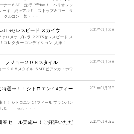
ーナー６AT 走行12千km！ ハリオレッ
レーキ 純正アルミ ストップ＆ゴー タ
ー クルコン 禁・・・
2021年01月09日
.2JTSセレスピード スカイウ
ファロメオ ブレラ 2.2JTSセレスピード ス
km！コレクターコンディション 入庫！
2021年01月08日
5MT！ プジョー２０８スタイル
 プジョー２０８スタイル ５MT ビアンカ・ホワ
2021年01月07日
特選車！！シトロエン C4フィー
！！ シトロエン C4フィール ブランバン
ました &nb・・・
2021年01月02日
新春セール実施中！ご好評いただ