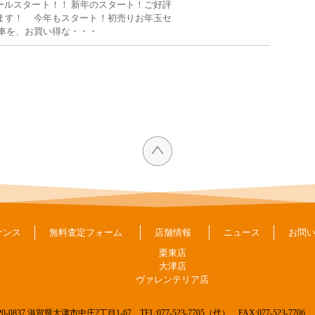
ールスタート！！ 新年のスタート！ご好評
ます！ 今年もスタート！初売りお年玉セ
質車を、お買い得な・・・
ナンス
無料査定フォーム
店舗情報
ニュース
お問
栗東店
大津店
ヴァレンテリア店
20-0837 滋賀県大津市中庄2丁目1-67
TEL:077-523-7705（代） FAX:077-523-7706