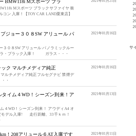
2021年01月21日
BMW118i Mスポーツ ブラ
20
W118i Mスポーツ ブラックサファイヤ 衝
20
コン 入庫！【TOY CAR LAND栗東店】
20
20
20
2021年01月16日
プジョー３０８SW アリュール パ
サ
ー３０８SW アリュール パノラミックルー
・ネラ・ブラック入庫！ ガラス・・・
2021年01月16日
i ブラック マルチメディア純正
ブラック マルチメディア純正フルセグナビ 禁煙デ
・・・
2021年01月13日
ルタイム４WD！シーズン到来！ア
ム４WD！シーズン到来！ アウディA4 オ
限定モデル入庫! 走行距離、33千ｋｍ！
・
2021年01月11日
km！208アリュール６AT入庫です