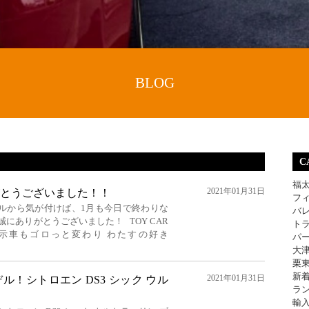
BLOG
C
福
2021年01月31日
とうございました！！
フ
ルから気が付けば、1月も今日で終わりな
バ
にありがとうございました！ TOY CAR
ト
展示車もゴロっと変わり わたすの好き
パ
大
栗
新
2021年01月31日
！シトロエン DS3 シック ウル
ラ
輸