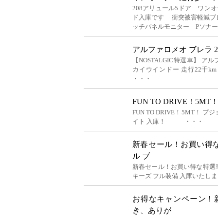
208アリュール5ドア ワンオ
ド入庫です 衝突被害軽減ブ
ッチパネルモニター Pソナ
アルファロメオ ブレラ 2
【NOSTALGIC特選車】 アル
カイウインドー 走行22千
・・・
FUN TO DRIVE！
FUN TO DRIVE！5MT！
イト 入庫！ ・・・
新春セール！お買い得な
ル ブ
新春セール！お買い得な特選車
キーズ フル装備 入庫いたし
お得なキャンペーン！
き、ありが