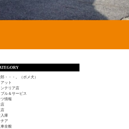
ATEGORY
太郎・・・。（ポメ犬）
ィアット
レンテリア店
ラブル＆サービス
ーツ情報
津店
東店
着入庫
ンチア
入車全般