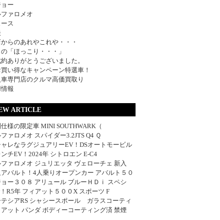
ジョー
ルファロメオ
ュース
談
店からのあれやこれや・・・
日の「ほっこり・・・」
成約ありがとうございました。
お買い得なキャンペーン特選車！
入車専門店のクルマ高価買取り
用情報
EW ARTICLE
仕様の限定車 MINI SOUTHWARK（
ファロメオ スパイダー3.2JTS Q4 Ｑ
シャレなラグジュアリーEV！DSオートモービル
ンチEV！2024年 シトロエン E-C4
ファロメオ ジュリエッタ ヴェローチェ 新入
血アバルト！4人乗りオープンカー アバルト５０
ョー３０８ アリュール ブルーＨＤｉ スペシ
w！R5年 フィアット５００X スポーツ F
ーテシアRS シャシースポール ガラスコーティ
アット パンダ ボディーコーティング済 禁煙