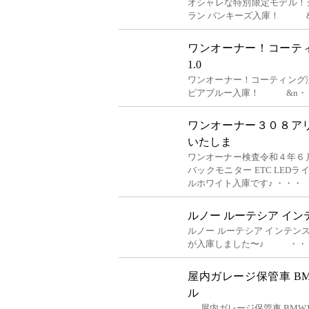
オシャレな特別限定モデル！シト
ラン バンキーズ入庫！ 
ワンオーナー！コーテ
1.0
ワンオーナー！コーティング済み
ピアブルー入庫！ &n・
ワンオーナー３０８ア
いたしま
ワンオーナー検査令和４年６
バックモニター ETC LED
ルホワイト入庫です♪ ・・・
ルノー ルーテシア イン
ルノー ルーテシア インテン
が入庫しました〜♪ ・・
屋内ガレージ保管車 BM
ル
屋内ガレージ保管車 BMW1