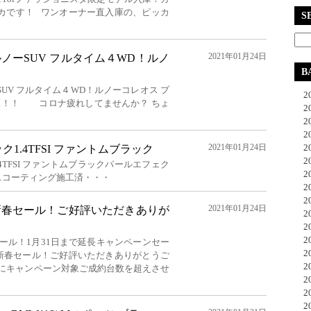
カです！ ワンオーナー直入庫の、ピッカ
S
2021年01月24日
ノーSUV フルタイム４WD！ルノ
B
UV フルタイム４WD！ルノーコレオス プ
20
入庫！！ コロナ疲れしてませんか？ ちょ
20
20
20
2021年01月24日
20
1.4TFSI ファントムブラック
20
4TFSI ファントムブラックパールエフェク
20
コーティング施工済・・・
20
20
2021年01月24日
新春セール！ご好評いただきありが
20
20
20
ール！1月31日まで延長キャンペーンセー
20
新春セール！ご好評いただきありがとうご
20
週にキャンペーン対象ご成約台数を超えさせ
20
20
20