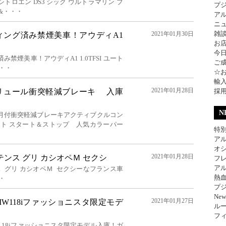
ロエン DS3 シック ウルトラマリン ブ
プ
&・・・
ア
ニ
雑
2021年01月30日
ィング済み禁煙美車！アウディA1
お
今
禁煙美車！アウディA1 1.0TFSI ユート
ご
・・
☆
輸
2021年01月28日
リュール衝突軽減ブレーキ 入庫
採
N
月付衝突軽減ブレーキアクティブクルコン
ライト スタート＆ストップ 人気カラーパー
特別
アル
オ
2021年01月28日
テンス グリ カシオペＭ セクシ
フレ
アル
ス グリ カシオペＭ セクシーなフランス車
熱
・
プジ
Ne
2021年01月27日
W118iファッショニスタ限定モデ
ル
フィ
18iファッショニスタ限定モデル入庫！ガ