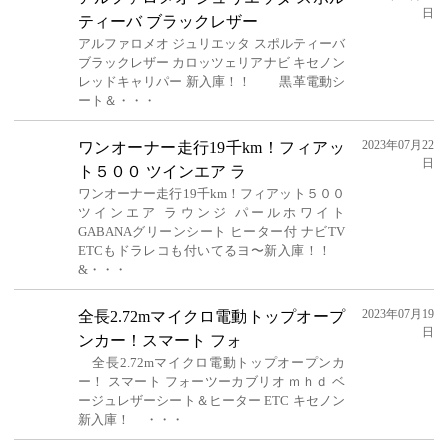
日
ティーバ ブラックレザー
アルファロメオ ジュリエッタ スポルティーバ
ブラックレザー カロッツェリアナビ キセノン
レッドキャリパー 新入庫！！ 黒革電動シ
ート＆・・・
2023年07月22
ワンオーナー走行19千km！フィアッ
日
ト５００ ツインエア ラ
ワンオーナー走行19千km！フィアット５００
ツインエア ラウンジ パールホワイト
GABANAグリーンシート ヒーター付 ナビTV
ETCもドラレコも付いてるヨ〜新入庫！！
&・・・
2023年07月19
全長2.72mマイクロ電動トップオープ
日
ンカー！スマート フォ
全長2.72mマイクロ電動トップオープンカ
ー！ スマート フォーツーカブリオ ｍｈｄ ベ
ージュレザーシート＆ヒーター ETC キセノン
新入庫！ ・・・