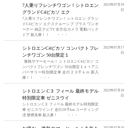
2023年07月19
7人乗りフレンチワゴン！シトロエン
日
グランドC4ピカソ エク
7人乗りフレンチワゴン！シトロエン グラン
ドC4ピカソ エクスクルーシブ プラス ワンオ
ーナー 純正ナビTV 全方位カメラ 電動バック
ドア 新入庫！！ ・・・
2023年07月17
シトロエンC4ピカソ コンパクトフレ
日
ンチワゴン 50台限定１
激熱サマーセール！ シトロエンC4ピカソ コ
ンパクトフレンチワゴン 50台限定１ｓｔアニ
バーサリー特別限定車 走行２３千ｋｍ 新入
庫！！ ・・・
2023年07月10
シトロエン C３ フィール 最終モデル
日
特別限定車 ゼニスウイ
シトロエン C３ フィール 最終モデル特別限定
車 ゼニスウインド 走行29千km コーティング
済 禁煙美車 新入庫！ ・・・
2023年07月10