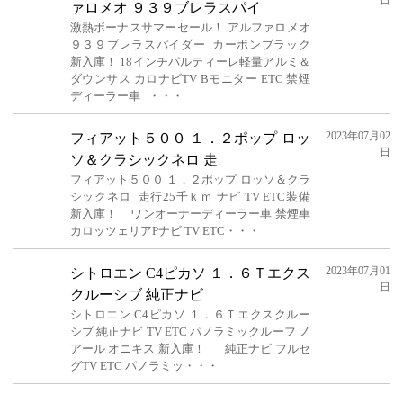
日
ァロメオ ９３９ブレラスパイ
激熱ボーナスサマーセール！ アルファロメオ
９３９ブレラスパイダー カーボンブラック
新入庫！ 18インチパルティーレ軽量アルミ＆
ダウンサス カロナビTV Bモニター ETC 禁煙
ディーラー車 ・・・
2023年07月02
フィアット５００ １．２ポップ ロッ
日
ソ＆クラシックネロ 走
フィアット５００ １．２ポップ ロッソ＆クラ
シックネロ 走行25千ｋｍ ナビ TV ETC装備
新入庫！ ワンオーナーディーラー車 禁煙車
カロッツェリアPナビ TV ETC・・・
2023年07月01
シトロエン C4ピカソ １．６Ｔエクス
日
クルーシブ 純正ナビ
シトロエン C4ピカソ １．６Ｔエクスクルー
シブ 純正ナビ TV ETC パノラミックルーフ ノ
アール オニキス 新入庫！ 純正ナビ フルセ
グTV ETC パノラミッ・・・