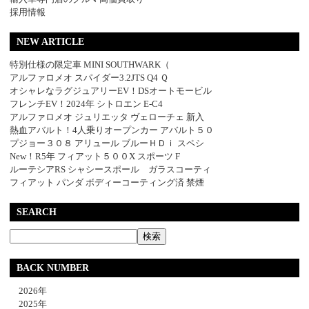
採用情報
NEW ARTICLE
特別仕様の限定車 MINI SOUTHWARK（
アルファロメオ スパイダー3.2JTS Q4 Ｑ
オシャレなラグジュアリーEV！DSオートモービル
フレンチEV！2024年 シトロエン E-C4
アルファロメオ ジュリエッタ ヴェローチェ 新入
熱血アバルト！4人乗りオープンカー アバルト５０
プジョー３０８ アリュール ブルーＨＤｉ スペシ
New！R5年 フィアット５００X スポーツ F
ルーテシアRS シャシースポール ガラスコーティ
フィアット パンダ ボディーコーティング済 禁煙
SEARCH
BACK NUMBER
2026年
2025年