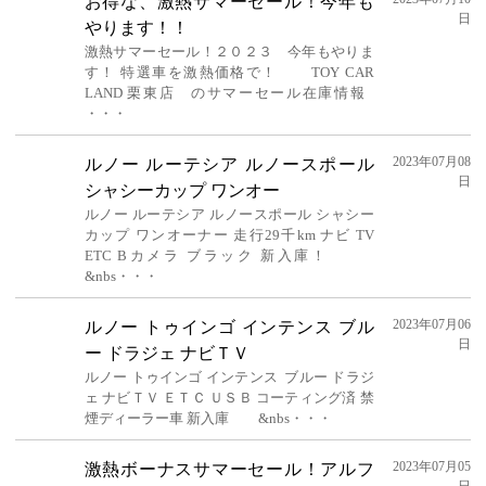
お得な、激熱サマーセール！今年も
日
やります！！
激熱サマーセール！２０２３ 今年もやりま
す！ 特選車を激熱価格で！ TOY CAR
LAND 栗東店 のサマーセール在庫情報
・・・
2023年07月08
ルノー ルーテシア ルノースポール
日
シャシーカップ ワンオー
ルノー ルーテシア ルノースポール シャシー
カップ ワンオーナー 走行29千km ナビ TV
ETC Bカメラ ブラック 新入庫！
&nbs・・・
2023年07月06
ルノー トゥインゴ インテンス ブル
日
ー ドラジェ ナビＴＶ
ルノー トゥインゴ インテンス ブルー ドラジ
ェ ナビＴＶ ＥＴＣ ＵＳＢ コーティング済 禁
煙ディーラー車 新入庫 &nbs・・・
2023年07月05
激熱ボーナスサマーセール！アルフ