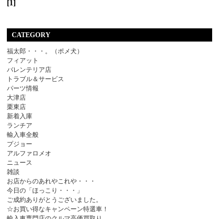
[1]
CATEGORY
福太郎・・・。（ポメ犬）
フィアット
バレンテリア店
トラブル＆サービス
パーツ情報
大津店
栗東店
新着入庫
ランチア
輸入車全般
プジョー
アルファロメオ
ニュース
雑談
お店からのあれやこれや・・・
今日の「ほっこり・・・」
ご成約ありがとうございました。
☆お買い得なキャンペーン特選車！
輸入車専門店のクルマ高価買取り