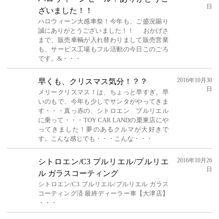
日
ざいました！！
ハロウィーン大感車祭！今年も、ご盛況賜り
誠にありがとうございました！！ おかげさ
まで、販売車輌が入れ替わりまして販売営業
も、サービス工場もフル活動の今日このごろ
です。&・・・
2016年10月30
早くも、クリスマス気分！？？
日
メリークリスマス！は、ちょっと早すぎ。早
いのもで、今年も少しでサンタがやってきま
す・・・真っ赤の、シトロエン プルリエル
に乗って・・・TOY CAR LANDの栗東店にや
ってきました！夢のあるクルマが大好きで
す。こんな感じでも・・・こんな・・・
2016年10月26
シトロエン/C3 プルリエル/プルリエ
日
ル ガラスコーティング
シトロエン/C3 プルリエル/プルリエル ガラス
コーティング済 最終ディーラー車【大津店】
・・・