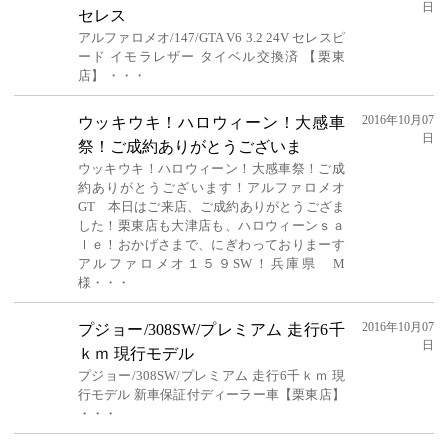
日
セレス
アルファロメオ/147/GTA V6 3.2 24V セレスピ
ード イモラレザー タイベル交換済 【栗東
店】 ・・・
2016年10月07
ウッキウキ！ハロウィーン！大感車
日
祭！ご成約ありがとうございま
ウッキウキ！ハロウィーン！大感車祭！ご成
約ありがとうございます！アルファロメオ
GT 本日はご来店、ご成約ありがとうござま
した！栗東店も大津店も、ハロウィーンｓａ
ｌｅ！おかげさまで、にぎわっておりまーす
アルファロメオ１５９SW！兵庫県 M
様・・・
2016年10月07
プジョー/308SW/プレミアム 走行6千
日
ｋｍ 現行モデル
プジョー/308SW/プレミアム 走行6千ｋｍ 現
行モデル 新車保証付ディーラー車【栗東店】
・・・