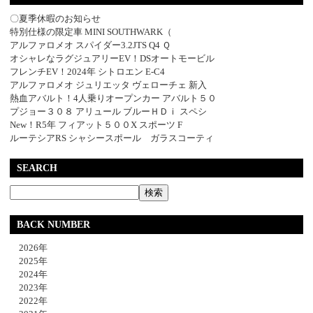
〇夏季休暇のお知らせ
特別仕様の限定車 MINI SOUTHWARK（
アルファロメオ スパイダー3.2JTS Q4 Ｑ
オシャレなラグジュアリーEV！DSオートモービル
フレンチEV！2024年 シトロエン E-C4
アルファロメオ ジュリエッタ ヴェローチェ 新入
熱血アバルト！4人乗りオープンカー アバルト５０
プジョー３０８ アリュール ブルーＨＤｉ スペシ
New！R5年 フィアット５００X スポーツ F
ルーテシアRS シャシースポール ガラスコーティ
SEARCH
BACK NUMBER
2026年
2025年
2024年
2023年
2022年