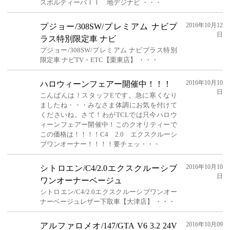
スポルティーバＩＩ 地デジナビ ・・・
2016年10月12
プジョー/308SW/プレミアム ナビプ
日
ラス特別限定車 ナビ
プジョー/308SW/プレミアム ナビプラス特別
限定車 ナビTV・ETC【栗東店】 ・・・
2016年10月10
ハロウィーンフェアー開催中！！！
日
こんばんは！スタッフEです。急に寒くなり
ましたね・・・みなさま体調にお気を付けて
くださいね。さて！わがTCLでは只今ハロウ
ィーンフェアー開催中！このクオリティーで
この価格は！！！！C4 2.0 エクスクルーシ
ブワンオーナー！！！！要チェッ・・・
2016年10月10
シトロエン/C4/2.0エクスクルーシブ
日
ワンオーナーベージュ
シトロエン/C4/2.0エクスクルーシブワンオー
ナーベージュレザー下取車【大津店】 ・・・
2016年10月09
アルファロメオ/147/GTA V6 3.2 24V