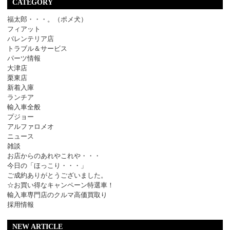
CATEGORY
福太郎・・・。（ポメ犬）
フィアット
バレンテリア店
トラブル＆サービス
パーツ情報
大津店
栗東店
新着入庫
ランチア
輸入車全般
プジョー
アルファロメオ
ニュース
雑談
お店からのあれやこれや・・・
今日の「ほっこり・・・」
ご成約ありがとうございました。
☆お買い得なキャンペーン特選車！
輸入車専門店のクルマ高価買取り
採用情報
NEW ARTICLE