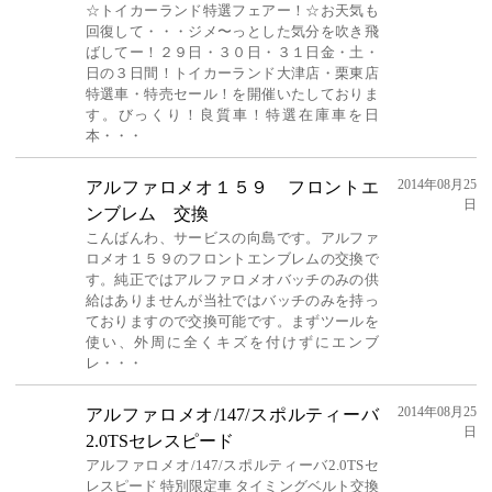
☆トイカーランド特選フェアー！☆お天気も
回復して・・・ジメ〜っとした気分を吹き飛
ばしてー！２９日・３０日・３１日金・土・
日の３日間！トイカーランド大津店・栗東店
特選車・特売セール！を開催いたしておりま
す。びっくり！良質車！特選在庫車を日
本・・・
2014年08月25
アルファロメオ１５９ フロントエ
日
ンブレム 交換
こんばんわ、サービスの向島です。アルファ
ロメオ１５９のフロントエンブレムの交換で
す。純正ではアルファロメオバッチのみの供
給はありませんが当社ではバッチのみを持っ
ておりますので交換可能です。まずツールを
使い、外周に全くキズを付けずにエンブ
レ・・・
2014年08月25
アルファロメオ/147/スポルティーバ
日
2.0TSセレスピード
アルファロメオ/147/スポルティーバ2.0TSセ
レスピード 特別限定車 タイミングベルト交換