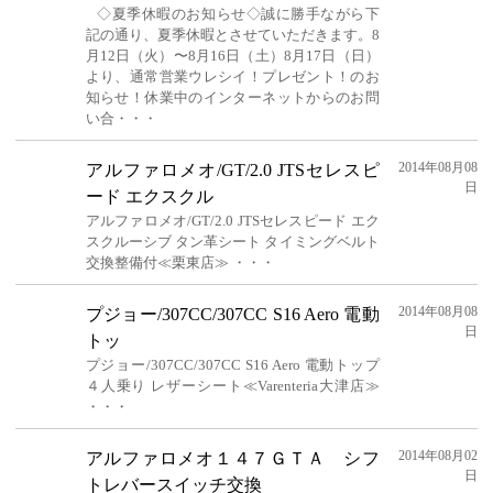
◇夏季休暇のお知らせ◇誠に勝手ながら下
記の通り、夏季休暇とさせていただきます。8
月12日（火）〜8月16日（土）8月17日（日）
より、通常営業ウレシイ！プレゼント！のお
知らせ！休業中のインターネットからのお問
い合・・・
2014年08月08
アルファロメオ/GT/2.0 JTSセレスピ
日
ード エクスクル
アルファロメオ/GT/2.0 JTSセレスピード エク
スクルーシブ タン革シート タイミングベルト
交換整備付≪栗東店≫ ・・・
2014年08月08
プジョー/307CC/307CC S16 Aero 電動
日
トッ
プジョー/307CC/307CC S16 Aero 電動トップ
４人乗り レザーシート≪Varenteria大津店≫
・・・
2014年08月02
アルファロメオ１４７ＧＴＡ シフ
日
トレバースイッチ交換