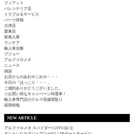
フィアット
バレンテリア店
トラブル＆サービス
パーツ情報
大津店
栗東店
新着入庫
ランチア
輸入車全般
プジョー
アルファロメオ
ニュース
雑談
お店からのあれやこれや・・・
今日の「ほっこり・・・」
ご成約ありがとうございました。
☆お買い得なキャンペーン特選車！
輸入車専門店のクルマ高価買取り
採用情報
NEW ARTICLE
アルファロメオ スパイダー3.2JTS Q4 Ｑ
オシャレなラグジュアリーEV！DSオートモービル