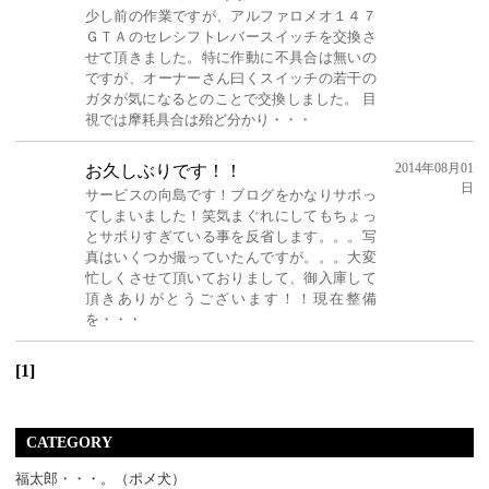
少し前の作業ですが、アルファロメオ１４７
ＧＴＡのセレシフトレバースイッチを交換さ
せて頂きました。特に作動に不具合は無いの
ですが、オーナーさん曰くスイッチの若干の
ガタが気になるとのことで交換しました。 目
視では摩耗具合は殆ど分かり・・・
2014年08月01
お久しぶりです！！
日
サービスの向島です！ブログをかなりサボっ
てしまいました！笑気まぐれにしてもちょっ
とサボりすぎている事を反省します。。。写
真はいくつか撮っていたんですが。。。大変
忙しくさせて頂いておりまして、御入庫して
頂きありがとうございます！！現在整備
を・・・
[1]
CATEGORY
福太郎・・・。（ポメ犬）