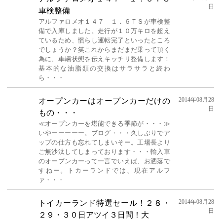
日
車検整備
アルファロメオ１４７ １．６ＴＳが車検整
備で入庫しました。走行が１０万キロを超え
ているため、慣らし運転完了といったところ
でしょうか？笑これからまだまだ乗って頂く
為に、車輛状態を伝えキッチリ整備します！
基本的な油脂類の交換はサラサラと終わ
ら・・・
2014年08月28
オープンカーはオープンカーだけの
日
もの・・・
≪オープンカーを堪能できる季節が・・・≫
いやーーーーー。ブログ・・・久しぶりでア
ップの仕方も忘れてしまいそー。工場長より
ご無沙汰してしまっております・・・輸入車
のオープンカーって一言でいえば、お洒落で
すねー。トカーランドでは、現在アルフ
ァ・・・
2014年08月28
トイカーランド特選セール！２８・
日
２９・３０日アツイ３日間！大