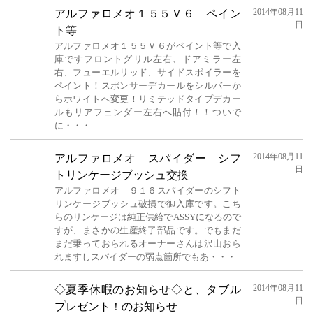
2014年08月11
アルファロメオ１５５Ｖ６ ペイン
日
ト等
アルファロメオ１５５Ｖ６がペイント等で入
庫ですフロントグリル左右、ドアミラー左
右、フューエルリッド、サイドスポイラーを
ペイント！スポンサーデカールをシルバーか
らホワイトへ変更！リミテッドタイプデカー
ルもリアフェンダー左右へ貼付！！ついで
に・・・
2014年08月11
アルファロメオ スパイダー シフ
日
トリンケージブッシュ交換
アルファロメオ ９１６スパイダーのシフト
リンケージブッシュ破損で御入庫です。こち
らのリンケージは純正供給でASSYになるので
すが、まさかの生産終了部品です。でもまだ
まだ乗っておられるオーナーさんは沢山おら
れますしスパイダーの弱点箇所でもあ・・・
2014年08月11
◇夏季休暇のお知らせ◇と、タブル
日
プレゼント！のお知らせ