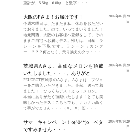
重計が、5.5kg 6.0kg と数字・・・
2007年07月29
大阪のFさま！お届けです！
日
今週木曜日は、たまたま私、休みをおただい
ておりました。ので、いってまいりました！
地元関西、大阪のお客様へ登録をして、その
ままご自宅へお届けデス。帰りは、日産 ラ
シーンを下取です。ラシーン→カング
ー ？？？何となく、乗り換えのタッ・・・
2007年07月29
茨城県Aさま。高価なメロンを頂戴
日
いたしました・・・。ありがと
PEUGEOT茨城県のAさま。Aさまは、プジョ
ーをご購入いただきました。突然、送って着
ました！！びっくらデス！えっ！メロン。
本当にありがたく頂戴いたします！とても美
味しかったデス！こちらでも、ナカナカ高く
て手がでません・・・（￥。￥）茨・・・
2007年07月29
サマーキャンペーン！o(^0^*)o ベタ
日
ですみません・・・