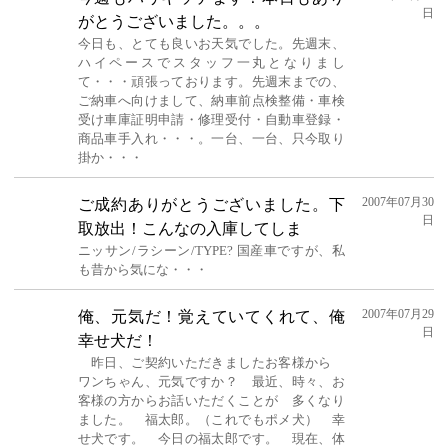
日
がとうございました。。。
今日も、とても良いお天気でした。先週末、
ハイペースでスタッフ一丸となりまし
て・・・頑張っております。先週末までの、
ご納車へ向けまして、納車前点検整備・車検
受け車庫証明申請・修理受付・自動車登録・
商品車手入れ・・・。一台、一台、只今取り
掛か・・・
2007年07月30
ご成約ありがとうございました。下
日
取放出！こんなの入庫してしま
ニッサン/ラシーン/TYPE? 国産車ですが、私
も昔から気にな・・・
2007年07月29
俺、元気だ！覚えていてくれて、俺
日
幸せ犬だ！
昨日、ご契約いただきましたお客様から
ワンちゃん、元気ですか？ 最近、時々、お
客様の方からお話いただくことが 多くなり
ました。 福太郎。（これでもポメ犬） 幸
せ犬です。 今日の福太郎です。 現在、体