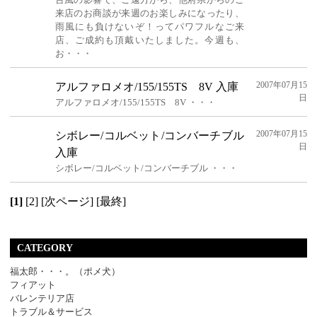
来店のお商談が来週のお楽しみになったり、
雨風にも負けないぞ！ってパワフルなご来
店、ご成約も頂戴いたしました。今週も、
お・・・
2007年07月15
アルファロメオ/155/155TS 8V 入庫
日
アルファロメオ/155/155TS 8V ・・・
2007年07月15
シボレー/コルベット/コンバーチブル
日
入庫
シボレー/コルベット/コンバーチブル ・・・
[1]
[2]
[次ページ]
[最終]
CATEGORY
福太郎・・・。（ポメ犬）
フィアット
バレンテリア店
トラブル＆サービス