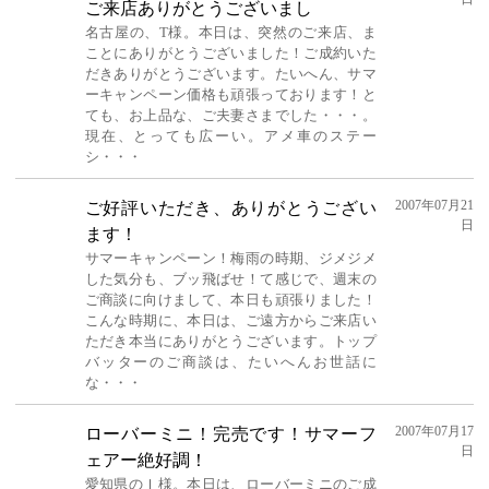
ご来店ありがとうございまし
名古屋の、T様。本日は、突然のご来店、ま
ことにありがとうございました！ご成約いた
だきありがとうございます。たいへん、サマ
ーキャンペーン価格も頑張っております！と
ても、お上品な、ご夫妻さまでした・・・。
現在、とっても広ーい。アメ車のステー
シ・・・
2007年07月21
ご好評いただき、ありがとうござい
日
ます！
サマーキャンペーン！梅雨の時期、ジメジメ
した気分も、ブッ飛ばせ！て感じで、週末の
ご商談に向けまして、本日も頑張りました！
こんな時期に、本日は、ご遠方からご来店い
ただき本当にありがとうございます。トップ
バッターのご商談は、たいへんお世話に
な・・・
2007年07月17
ローバーミニ！完売です！サマーフ
日
ェアー絶好調！
愛知県のＩ様。本日は、ローバーミニのご成