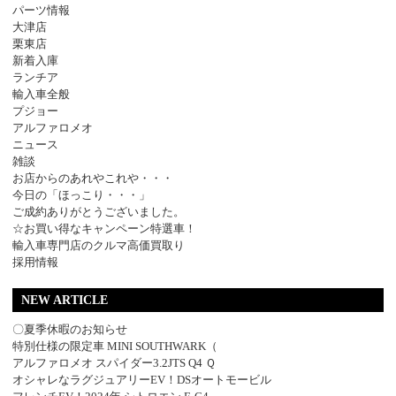
パーツ情報
大津店
栗東店
新着入庫
ランチア
輸入車全般
プジョー
アルファロメオ
ニュース
雑談
お店からのあれやこれや・・・
今日の「ほっこり・・・」
ご成約ありがとうございました。
☆お買い得なキャンペーン特選車！
輸入車専門店のクルマ高価買取り
採用情報
NEW ARTICLE
〇夏季休暇のお知らせ
特別仕様の限定車 MINI SOUTHWARK（
アルファロメオ スパイダー3.2JTS Q4 Ｑ
オシャレなラグジュアリーEV！DSオートモービル