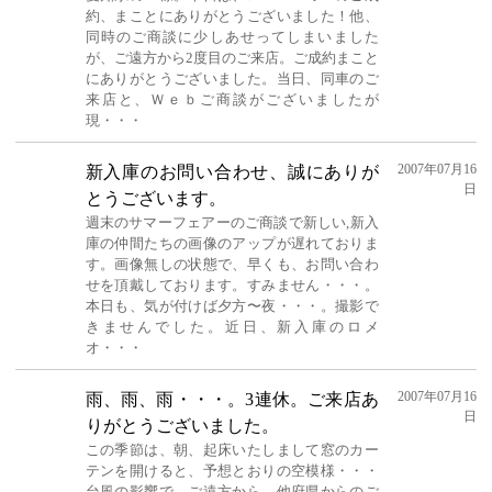
約、まことにありがとうございました！他、
同時のご商談に少しあせってしまいました
が、ご遠方から2度目のご来店。ご成約まこと
にありがとうございました。当日、同車のご
来店と、Ｗｅｂご商談がございましたが
現・・・
2007年07月16
新入庫のお問い合わせ、誠にありが
日
とうございます。
週末のサマーフェアーのご商談で新しい,新入
庫の仲間たちの画像のアップが遅れておりま
す。画像無しの状態で、早くも、お問い合わ
せを頂戴しております。すみません・・・。
本日も、気が付けば夕方〜夜・・・。撮影で
きませんでした。近日、新入庫のロメ
オ・・・
2007年07月16
雨、雨、雨・・・。3連休。ご来店あ
日
りがとうございました。
この季節は、朝、起床いたしまして窓のカー
テンを開けると、予想とおりの空模様・・・
台風の影響で、ご遠方から、他府県からのご