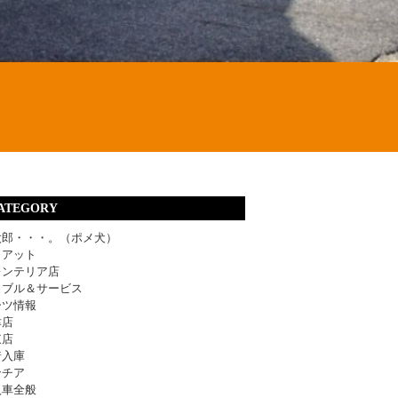
ATEGORY
太郎・・・。（ポメ犬）
ィアット
レンテリア店
ラブル＆サービス
ーツ情報
津店
東店
着入庫
ンチア
入車全般