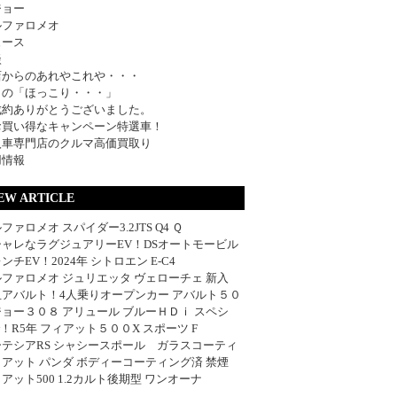
ジョー
ルファロメオ
ュース
談
店からのあれやこれや・・・
日の「ほっこり・・・」
成約ありがとうございました。
お買い得なキャンペーン特選車！
入車専門店のクルマ高価買取り
用情報
EW ARTICLE
ファロメオ スパイダー3.2JTS Q4 Ｑ
シャレなラグジュアリーEV！DSオートモービル
ンチEV！2024年 シトロエン E-C4
ファロメオ ジュリエッタ ヴェローチェ 新入
血アバルト！4人乗りオープンカー アバルト５０
ョー３０８ アリュール ブルーＨＤｉ スペシ
w！R5年 フィアット５００X スポーツ F
ーテシアRS シャシースポール ガラスコーティ
アット パンダ ボディーコーティング済 禁煙
アット500 1.2カルト後期型 ワンオーナ