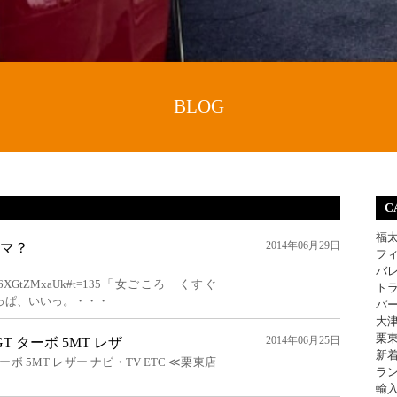
BLOG
C
福
2014年06月29日
マ？
フ
バ
age&v=u6XGtZMxaUk#t=135「女ごころ くすぐ
ト
っぱ、いいっ。・・・
パ
大
栗
2014年06月25日
 GT ターボ 5MT レザ
新
 ターボ 5MT レザー ナビ・TV ETC ≪栗東店
ラ
輸