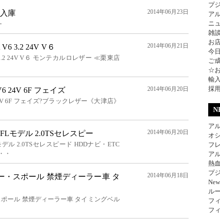
プ
2014年06月23日
 入庫
ア
ニ
・
雑
お
2014年06月21日
6 3.2 24V V６
今
 3.2 24V V６ モンテカルロレザー ≪栗東店
ご
☆
輸
採
2014年06月20日
6 24V 6F フェイズ
 24V 6F フェイズ?ブラックレザー《大津店》
N
アル
2014年06月20日
FLモデル 2.0TSセレスピー
オ
デル 2.0TSセレスピード HDDナビ・ETC
フレ
・・
アル
熱
プジ
2014年06月18日
ー・スポール 禁煙ディーラー車 タ
Ne
ル
スポール 禁煙ディーラー車 タイミングベル
フィ
フィ