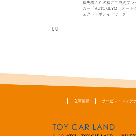
様先着２０名様にご成約プレ
カー「AUTO GLYM」オ
ェクト・ボディーワーク・・
[1]
在庫情報
サービス・メンテ
本社 〒5