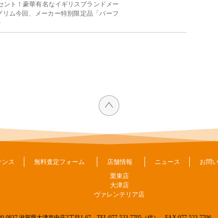
セント！豪華有名なイギリスブランドメー
ートグリム今回、メーカー特別限定品「パーフ
・
ナンス
無料査定フォーム
店舗情報
ニュース
お問
栗東店
大津店
ヴァレンテリア店
20-0837 滋賀県大津市中庄2丁目1-67
TEL:077-523-7705（代） FAX:077-523-7706