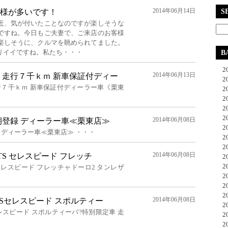
2014年06月14日
様が多いです！
S
近、気が付いたことなのですが楽しそうな
ですね。今日もご夫妻で、ご来店のお客様
楽しそうに、クルマを眺められてました。
りイイですね。私たち・・・
B
20
2014年06月13日
ール 走行７千ｋｍ 新車保証付ディー
20
走行７千ｋｍ 新車保証付ディーラー車《栗東
20
20
20
20
2014年06月08日
後期登録 ディーラー車≪栗東店≫
20
録 ディーラー車≪栗東店≫ ・・・
20
20
2014年06月08日
2JTS セレスピード フレッチ
20
20
TS セレスピード フレッチャドーロ2 タンレザ
20
20
20
2014年06月08日
.0TSセレスピード スポルティー
20
Sセレスピード スポルティーバ?特別限定車 走
20
20