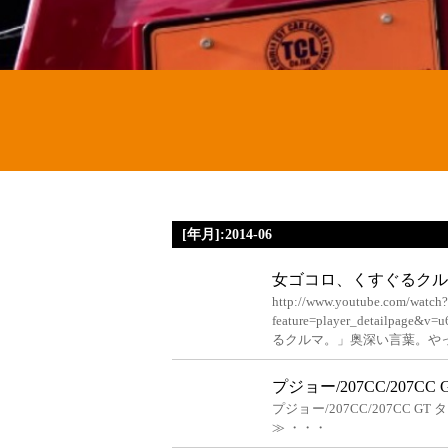
[年月]:2014-06
女ゴコロ、くすぐるクル
http://www.youtube.com/watch?
feature=player_detailp
るクルマ。」奥深い言葉。や
プジョー/207CC/207CC
プジョー/207CC/207CC GT
≫ ・・・