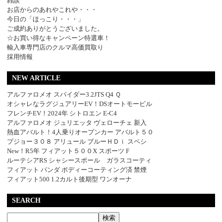
雑談
お店からのあれやこれや・・・
今日の「ほっこり・・・」
ご成約ありがとうございました。
☆お買い得なキャンペーン特選車！
輸入車専門店のクルマ高価買取り
採用情報
NEW ARTICLE
アルファロメオ スパイダー3.2JTS Q4 Ｑ
オシャレなラグジュアリーEV！DSオートモービル
フレンチEV！2024年 シトロエン E-C4
アルファロメオ ジュリエッタ ヴェローチェ 新入
熱血アバルト！4人乗りオープンカー アバルト５０
プジョー３０８ アリュール ブルーＨＤｉ スペシ
New！R5年 フィアット５００X スポーツ F
ルーテシアRS シャシースポール ガラスコーティ
フィアット パンダ ボディーコーティング済 禁煙
フィアット500 1.2カルト後期型 ワンオーナ
SEARCH