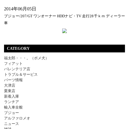
2014年06月05日
プジョー/207/GT ワンオーナー HDDナビ・TV 走行28千ｋｍ ディーラー
車
CATEGORY
福太郎・・・。（ポメ犬）
フィアット
バレンテリア店
トラブル＆サービス
パーツ情報
大津店
栗東店
新着入庫
ランチア
輸入車全般
プジョー
アルファロメオ
ニュース