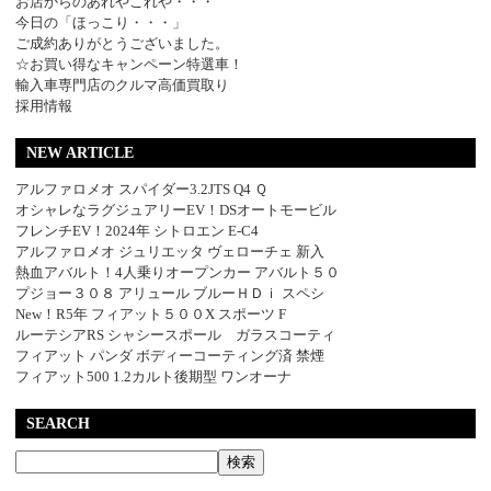
お店からのあれやこれや・・・
今日の「ほっこり・・・」
ご成約ありがとうございました。
☆お買い得なキャンペーン特選車！
輸入車専門店のクルマ高価買取り
採用情報
NEW ARTICLE
アルファロメオ スパイダー3.2JTS Q4 Ｑ
オシャレなラグジュアリーEV！DSオートモービル
フレンチEV！2024年 シトロエン E-C4
アルファロメオ ジュリエッタ ヴェローチェ 新入
熱血アバルト！4人乗りオープンカー アバルト５０
プジョー３０８ アリュール ブルーＨＤｉ スペシ
New！R5年 フィアット５００X スポーツ F
ルーテシアRS シャシースポール ガラスコーティ
フィアット パンダ ボディーコーティング済 禁煙
フィアット500 1.2カルト後期型 ワンオーナ
SEARCH