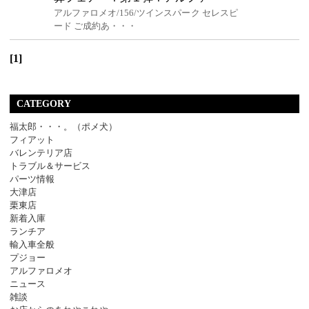
アルファロメオ/156/ツインスパーク セレスピ
ード ご成約あ・・・
[1]
CATEGORY
福太郎・・・。（ポメ犬）
フィアット
バレンテリア店
トラブル＆サービス
パーツ情報
大津店
栗東店
新着入庫
ランチア
輸入車全般
プジョー
アルファロメオ
ニュース
雑談