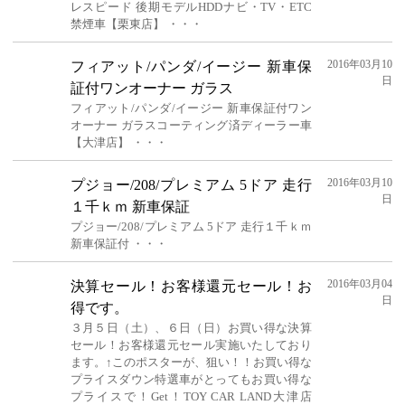
レスピード 後期モデルHDDナビ・TV・ETC
禁煙車【栗東店】 ・・・
2016年03月10
フィアット/パンダ/イージー 新車保
日
証付ワンオーナー ガラス
フィアット/パンダ/イージー 新車保証付ワン
オーナー ガラスコーティング済ディーラー車
【大津店】 ・・・
2016年03月10
プジョー/208/プレミアム 5ドア 走行
日
１千ｋｍ 新車保証
プジョー/208/プレミアム 5ドア 走行１千ｋｍ
新車保証付 ・・・
2016年03月04
決算セール！お客様還元セール！お
日
得です。
３月５日（土）、６日（日）お買い得な決算
セール！お客様還元セール実施いたしており
ます。↑このポスターが、狙い！！お買い得な
プライスダウン特選車がとってもお買い得な
プライスで！Get！TOY CAR LAND大津店