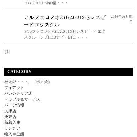
TOY CAR LAND栗・・・
2016年03月04
アルファロメオ/GT/2.0 JTSセレスピ
日
ード エクスクル
アルファロメオ/GT/2.0 JTSセレスピード エク
スクルーシブHDDナビ・ETC ・・・
[1]
CATEGORY
福太郎・・・。（ポメ犬）
フィアット
バレンテリア店
トラブル＆サービス
パーツ情報
大津店
栗東店
新着入庫
ランチア
輸入車全般