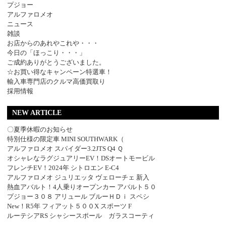
プジョー
アルファロメオ
ニュース
雑談
お店からのあれやこれや・・・
今日の「ほっこり・・・」
ご成約ありがとうございました。
☆お買い得なキャンペーン特選車！
輸入車専門店のクルマ高価買取り
採用情報
NEW ARTICLE
〇夏季休暇のお知らせ
特別仕様の限定車 MINI SOUTHWARK（
アルファロメオ スパイダー3.2JTS Q4 Ｑ
オシャレなラグジュアリーEV！DSオートモービル
フレンチEV！2024年 シトロエン E-C4
アルファロメオ ジュリエッタ ヴェローチェ 新入
熱血アバルト！4人乗りオープンカー アバルト５０
プジョー３０８ アリュール ブルーＨＤｉ スペシ
New！R5年 フィアット５００X スポーツ F
ルーテシアRS シャシースポール ガラスコーティ