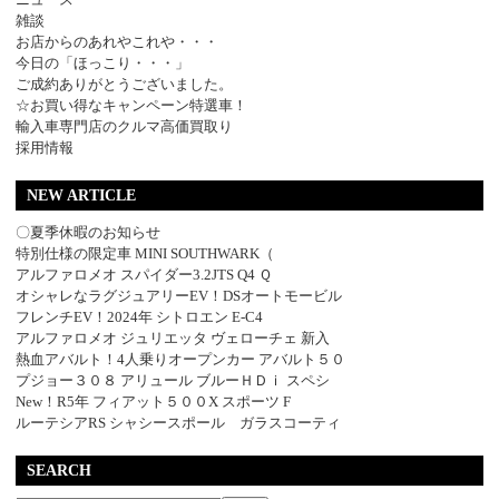
雑談
お店からのあれやこれや・・・
今日の「ほっこり・・・」
ご成約ありがとうございました。
☆お買い得なキャンペーン特選車！
輸入車専門店のクルマ高価買取り
採用情報
NEW ARTICLE
〇夏季休暇のお知らせ
特別仕様の限定車 MINI SOUTHWARK（
アルファロメオ スパイダー3.2JTS Q4 Ｑ
オシャレなラグジュアリーEV！DSオートモービル
フレンチEV！2024年 シトロエン E-C4
アルファロメオ ジュリエッタ ヴェローチェ 新入
熱血アバルト！4人乗りオープンカー アバルト５０
プジョー３０８ アリュール ブルーＨＤｉ スペシ
New！R5年 フィアット５００X スポーツ F
ルーテシアRS シャシースポール ガラスコーティ
SEARCH