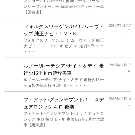
プジョー/RCZ/1.6 6MT 後期モデル ブラック
レザーワンオーナー 新車保証付ディーラー車
【栗東店】 ・・・
2015年12月17
フォルクスワーゲン/UP！/ムーヴア
日
ップ 純正ナビ・ＴＶ・E
フォルクスワーゲン/UP！/ムーヴアップ 純正
ナビ・ＴＶ・ETC キセノン 走行9千ｋｍ
・・・
2015年12月17
ルノー/ルーテシア/ナイト＆デイ 走
日
行少16千ｋｍ禁煙美車
ルノー/ルーテシア/ナイト＆デイ 走行少16千
ｋｍ禁煙美車 検Ｈ29年8月付 ・・・
2015年12月14
フィアット/グランデプント/１．４デ
日
ュアロジック キロ 後期
フィアット/グランデプント/１．４デュアロ
ジック キロ 後期モデル 車検H29年2月付禁煙
車【栗東店】 ・・・