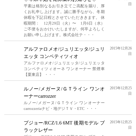
日
平素は格別なるお引き立てご高配を賜り、厚
くお礼申し上げます。誠に勝手ながら、冬期
休暇を下記日程とさせていただききます。 休
暇期間： 12月29日（火）〜 1月6日（水）
ご不便をおかけいたしますが、何卒よろしく
お願い申し上げます。株式会社テ・・・
2015年12月26
アルファロメオ/ジュリエッタ/ジュリ
日
エッタ コンペティツィオ
アルファロメオ/ジュリエッタ/ジュリエッタ
コンペティツィオーネ ワンオーナー 禁煙車
【栗東店】 ・・・
2015年12月25
ルノー/メガーヌ/ＧＴライン ワンオ
日
ーナーcarrozzer
ルノー/メガーヌ/ＧＴライン ワンオーナー
carrozzeriaナビ・地デジＴＶ・ETC ・・・
2015年12月25
プジョー/RCZ/1.6 6MT 後期モデル ブ
日
ラックレザー