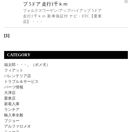
日
プ 5ドア 走行1千ｋｍ
フォルクスワーゲン/アップ/ハイアップ 5ドア
走行1千ｋｍ 新車保証付 ナビ・ETC【栗東
店】 ・・・
[1]
CATEGORY
福太郎・・・。（ポメ犬）
フィアット
バレンテリア店
トラブル＆サービス
パーツ情報
大津店
栗東店
新着入庫
ランチア
輸入車全般
プジョー
アルファロメオ
ニュース