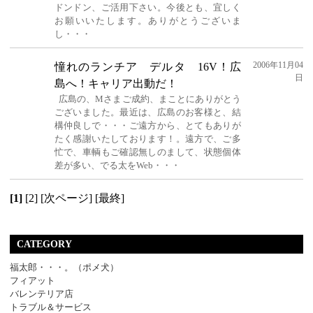
ドンドン、ご活用下さい。今後とも、宜しく
お願いいたします。ありがとうございま
し・・・
2006年11月04
憧れのランチア デルタ 16V！広
日
島へ！キャリア出動だ！
広島の、Mさまご成約、まことにありがとう
ございました。最近は、広島のお客様と、結
構仲良しで・・・ご遠方から、とてもありが
たく感謝いたしております！。遠方で、ご多
忙で、車輌もご確認無しのまして、状態個体
差が多い、でる太をWeb・・・
[1]
[2]
[次ページ]
[最終]
CATEGORY
福太郎・・・。（ポメ犬）
フィアット
バレンテリア店
トラブル＆サービス