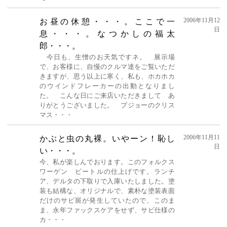
2006年11月12
お昼の休憩・・・。ここで一
日
息・・・。なつかしの福太
郎・・・。
今日も、生憎のお天気ですネ。 展示場
で、お客様に、自慢のクルマ達をご覧いただ
きますが、思う以上に寒く、私も、ホカホカ
のウインドフレーカーの出動となりまし
た。 こんな日にご来店いただきまして あ
りがとうございました。 プジョーのクリス
マス・・・
2006年11月11
かぶと虫の丸裸。いやーン！恥し
日
い・・・。
今、私が楽しんでおります。このフォルクス
ワーゲン ビートルの仕上げです。ランチ
ア、デルタの下取りで入庫いたしました。塗
装も結構な、オリジナルで、素朴な塗装表面
だけのサビ斑が発生していたので、このま
ま、永年ファックスケアをせず、サビ仕様の
カ・・・