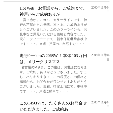
2006年11月04
Hot Web！お電話から、ご成約まで。
日
神戸からご成約ありが
真っ赤か。206CC カラーラインです。神
戸の芦屋からご来店。Mさま。ご成約ありが
とうございました。このカラーラインも、お
見事なご満足いただける価格と内容でした。
現在、ディーラーにて、新車保証継承点検中
です・・・。来週、芦屋のご自宅まで・・・
2006年11月04
走行9千kmの206SW！本体103万円
日
は、メリークリスマス
名古屋のMさま。この度は、お世話になりま
す。ご成約、ありがとうございました。すこ
し、ハリキリすぎて、この程度とこの価格と
掲載から、お問合せがワンサカ！ありがとう
ございました。現在、指定工場にて、車検中
です・・・。来週ご納車で・・・
2006年11月04
この145QVは、たくさんのお問合せ
日
いただきました。ご成約あ