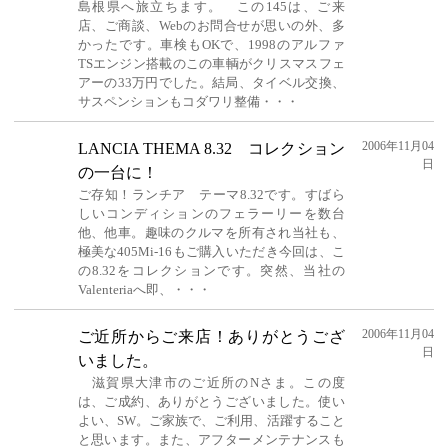
島根県へ旅立ちます。 この145は、ご来
店、ご商談、Webのお問合せが思いの外、多
かったです。車検もOKで、1998のアルファ
TSエンジン搭載のこの車輌がクリスマスフェ
アーの33万円でした。結局、タイベル交換、
サスペンションもコダワリ整備・・・
2006年11月04
LANCIA THEMA 8.32 コレクション
日
の一台に！
ご存知！ランチア テーマ8.32です。すばら
しいコンディションのフェラーリーを数台
他、他車。趣味のクルマを所有され当社も、
極美な405Mi-16もご購入いただき今回は、こ
の8.32をコレクションです。突然、当社の
Valenteriaへ即、・・・
2006年11月04
ご近所からご来店！ありがとうござ
日
いました。
滋賀県大津市のご近所のNさま。この度
は、ご成約、ありがとうございました。使い
よい、SW。ご家族で、ご利用、活躍すること
と思います。また、アフターメンテナンスも