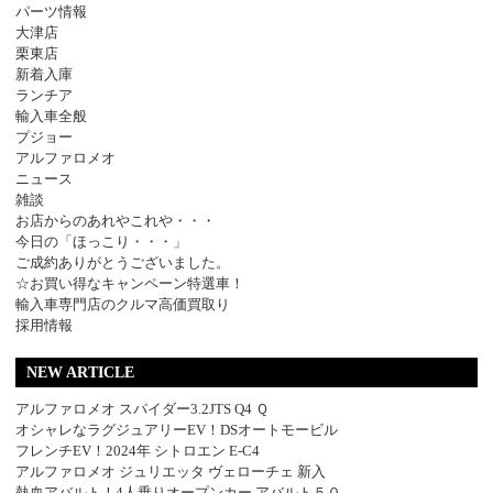
パーツ情報
大津店
栗東店
新着入庫
ランチア
輸入車全般
プジョー
アルファロメオ
ニュース
雑談
お店からのあれやこれや・・・
今日の「ほっこり・・・」
ご成約ありがとうございました。
☆お買い得なキャンペーン特選車！
輸入車専門店のクルマ高価買取り
採用情報
NEW ARTICLE
アルファロメオ スパイダー3.2JTS Q4 Ｑ
オシャレなラグジュアリーEV！DSオートモービル
フレンチEV！2024年 シトロエン E-C4
アルファロメオ ジュリエッタ ヴェローチェ 新入
熱血アバルト！4人乗りオープンカー アバルト５０