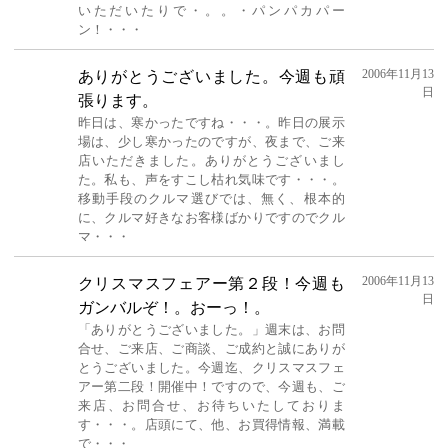
いただいたりで・。。・パンパカパー
ン！・・・
2006年11月13
ありがとうございました。今週も頑
日
張ります。
昨日は、寒かったですね・・・。昨日の展示
場は、少し寒かったのですが、夜まで、ご来
店いただきました。ありがとうございまし
た。私も、声をすこし枯れ気味です・・・。
移動手段のクルマ選びでは、無く、根本的
に、クルマ好きなお客様ばかりですのでクル
マ・・・
2006年11月13
クリスマスフェアー第２段！今週も
日
ガンバルぞ！。おーっ！。
「ありがとうございました。」週末は、お問
合せ、ご来店、ご商談、ご成約と誠にありが
とうございました。今週迄、クリスマスフェ
アー第二段！開催中！ですので、今週も、ご
来店、お問合せ、お待ちいたしておりま
す・・・。店頭にて、他、お買得情報、満載
で・・・