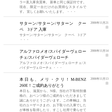
ラー直入庫良質車。 新車と同じ保証付です。
現在、限定一台だけのお買得なスタイルで
す。 宜しくお願いいたします。 ・・・
2006年11月21
サターン/サターン/サターン クー
日
ペ 3ドア 入庫
サターン/サターン/サターン クーペ 3ドア
・・・
2006年11月14
アルファロメオ/スパイダーヴェロー
日
チェ/スパイダーヴェローチ
アルファロメオ/スパイダーヴェローチェ/ス
パイダーヴェローチェ ・・・
2006年11月13
本日も、メリ・クリ！M-BENZ
日
260E！ご成約ありがとう
本日も、滋賀から、N様。当社の下取特別価
格の、おベンツ様のご成約をいただきまして
誠にありがとうございます。この車輌は、当
社のユーザーさまの、お下取りの入庫でした
が車検を取得したり、すこし社用で乗らせて