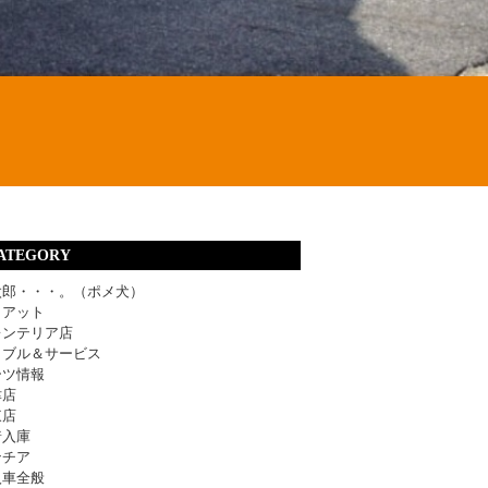
ATEGORY
太郎・・・。（ポメ犬）
ィアット
レンテリア店
ラブル＆サービス
ーツ情報
津店
東店
着入庫
ンチア
入車全般