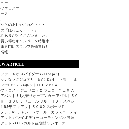
ジョー
ルファロメオ
ュース
談
店からのあれやこれや・・・
日の「ほっこり・・・」
成約ありがとうございました。
お買い得なキャンペーン特選車！
入車専門店のクルマ高価買取り
用情報
EW ARTICLE
ファロメオ スパイダー3.2JTS Q4 Ｑ
シャレなラグジュアリーEV！DSオートモービル
ンチEV！2024年 シトロエン E-C4
ファロメオ ジュリエッタ ヴェローチェ 新入
血アバルト！4人乗りオープンカー アバルト５０
ョー３０８ アリュール ブルーＨＤｉ スペシ
w！R5年 フィアット５００X スポーツ F
ーテシアRS シャシースポール ガラスコーティ
アット パンダ ボディーコーティング済 禁煙
アット500 1.2カルト後期型 ワンオーナ