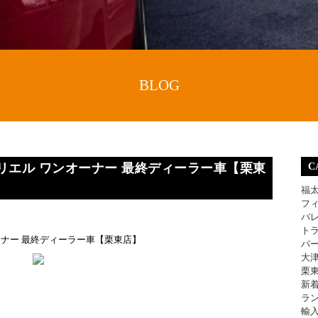
BLOG
ルリエル ワンオーナー 最終ディーラー車【栗東
C
福
フ
バ
ト
オーナー 最終ディーラー車【栗東店】
パ
大
栗
新
ラ
輸