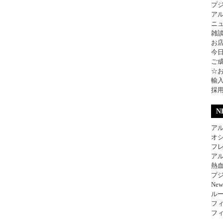
プ
ア
ニ
雑
お
今
ご
☆
輸
採
N
アル
オ
フレ
アル
熱
プジ
Ne
ル
フィ
フィ