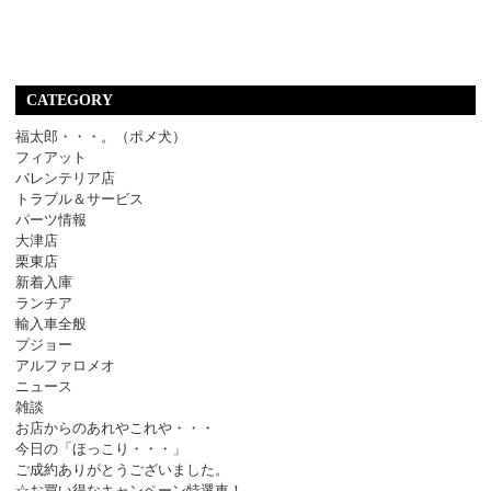
CATEGORY
福太郎・・・。（ポメ犬）
フィアット
バレンテリア店
トラブル＆サービス
パーツ情報
大津店
栗東店
新着入庫
ランチア
輸入車全般
プジョー
アルファロメオ
ニュース
雑談
お店からのあれやこれや・・・
今日の「ほっこり・・・」
ご成約ありがとうございました。
☆お買い得なキャンペーン特選車！