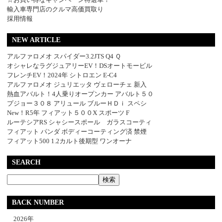
輸入車専門店のクルマ高価買取り
採用情報
NEW ARTICLE
アルファロメオ スパイダー3.2JTS Q4 Ｑ
オシャレなラグジュアリーEV！DSオートモービル
フレンチEV！2024年 シトロエン E-C4
アルファロメオ ジュリエッタ ヴェローチェ 新入
熱血アバルト！4人乗りオープンカー アバルト５０
プジョー３０８ アリュール ブルーＨＤｉ スペシ
New！R5年 フィアット５００X スポーツ F
ルーテシアRS シャシースポール ガラスコーティ
フィアット パンダ ボディーコーティング済 禁煙
フィアット500 1.2カルト後期型 ワンオーナ
SEARCH
BACK NUMBER
2026年