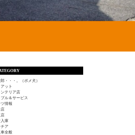
ATEGORY
太郎・・・。（ポメ犬）
ィアット
レンテリア店
ラブル＆サービス
ーツ情報
津店
東店
着入庫
ンチア
入車全般