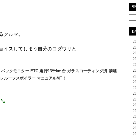
S
B
るクルマ。
20
20
ョイスしてしまう自分のコダワリと
20
20
20
20
 バックモニター ETC 走行13千km台 ガラスコーティング済 禁煙
20
ル ルーフスポイラー マニュアルMT！
20
20
20
20
い。
20
20
20
20
20
20