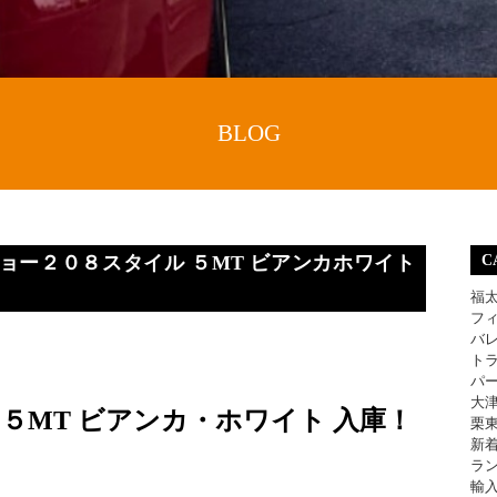
BLOG
 プジョー２０８スタイル ５MT ビアンカホワイト
C
福
フ
バ
ト
パ
大
５MT ビアンカ・ホワイト 入庫！
栗
新
ラ
輸