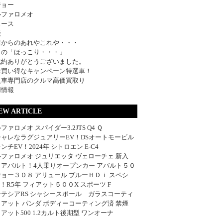
ジョー
ルファロメオ
ュース
談
店からのあれやこれや・・・
日の「ほっこり・・・」
成約ありがとうございました。
お買い得なキャンペーン特選車！
入車専門店のクルマ高価買取り
用情報
EW ARTICLE
ファロメオ スパイダー3.2JTS Q4 Ｑ
シャレなラグジュアリーEV！DSオートモービル
ンチEV！2024年 シトロエン E-C4
ファロメオ ジュリエッタ ヴェローチェ 新入
血アバルト！4人乗りオープンカー アバルト５０
ョー３０８ アリュール ブルーＨＤｉ スペシ
w！R5年 フィアット５００X スポーツ F
ーテシアRS シャシースポール ガラスコーティ
アット パンダ ボディーコーティング済 禁煙
アット500 1.2カルト後期型 ワンオーナ