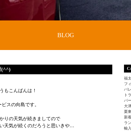
BLOG
^^)
C
福
フ
バ
うもこんばんは！
ト
パ
ービスの向島です。
大
栗
新
かりの天気が続きましてので
ラ
い天気が続くのだろうと思いきや…
輸