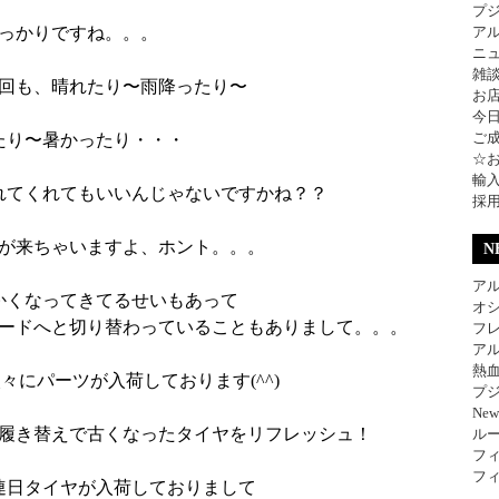
プ
っかりですね。。。
ア
ニ
雑
回も、晴れたり〜雨降ったり〜
お
今
ご
たり〜暑かったり・・・
☆
輸
れてくれてもいいんじゃないですかね？？
採
が来ちゃいますよ、ホント。。。
N
アル
かくなってきてるせいもあって
オ
ードへと切り替わっていることもありまして。。。
フレ
アル
熱
々にパーツが入荷しております(^^)
プジ
Ne
履き替えで古くなったタイヤをリフレッシュ！
ル
フィ
フィ
連日タイヤが入荷しておりまして