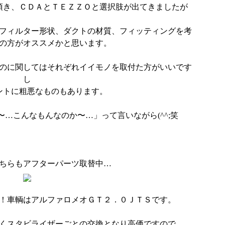
頂き、ＣＤＡとＴＥＺＺＯと選択肢が出てきましたが
フィルター形状、ダクトの材質、フィッティングを考
の方がオススメかと思います。
のに関してはそれぞれイイモノを取付た方がいいです
し
ントに粗悪なものもあります。
…こんなもんなのか〜…」って言いながら(^^;笑
ちらもアフターパーツ取替中…
！車輌はアルファロメオＧＴ２．０ＪＴＳです。
くスタビライザーごとの交換となり高価ですので