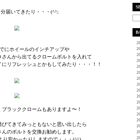
S
分届いてきたり・・・(^^;
B
20
20
でにホイールのインチアップや
20
Ｏさんから出てるクロームボルトを入れて
20
イにリフレッシュとかもしてみたり・・・！！
20
20
20
20
20
20
20
20
くブラッククロームもありますよ〜！
20
20
錆びてきてみっともないと思い出したら
20
さんのボルトを交換お勧めします。
20
20
り安かったりしますので・・・(^^)