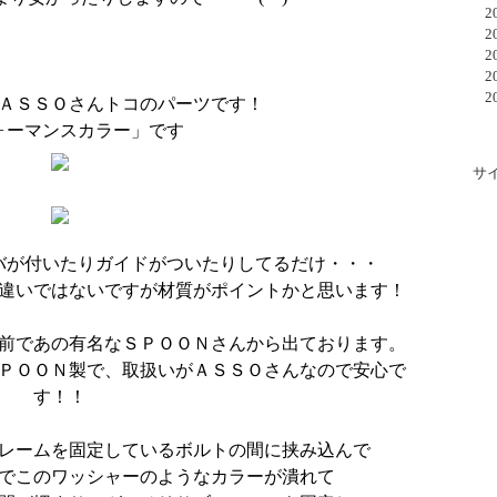
20
20
20
20
20
ＡＳＳＯさんトコのパーツです！
ォーマンスカラー」です
サ
バが付いたりガイドがついたりしてるだけ・・・
違いではないですが材質がポイントかと思います！
前であの有名なＳＰＯＯＮさんから出ております。
ＰＯＯＮ製で、取扱いがＡＳＳＯさんなので安心で
す！！
レームを固定しているボルトの間に挟み込んで
でこのワッシャーのようなカラーが潰れて