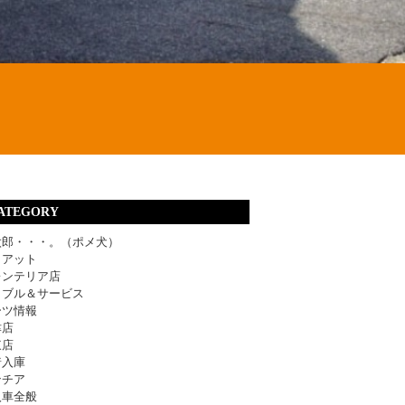
ATEGORY
太郎・・・。（ポメ犬）
ィアット
レンテリア店
ラブル＆サービス
ーツ情報
津店
東店
着入庫
ンチア
入車全般