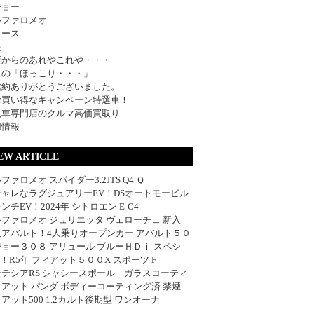
ジョー
ルファロメオ
ュース
談
店からのあれやこれや・・・
日の「ほっこり・・・」
成約ありがとうございました。
お買い得なキャンペーン特選車！
入車専門店のクルマ高価買取り
用情報
EW ARTICLE
ファロメオ スパイダー3.2JTS Q4 Ｑ
シャレなラグジュアリーEV！DSオートモービル
ンチEV！2024年 シトロエン E-C4
ファロメオ ジュリエッタ ヴェローチェ 新入
血アバルト！4人乗りオープンカー アバルト５０
ョー３０８ アリュール ブルーＨＤｉ スペシ
w！R5年 フィアット５００X スポーツ F
ーテシアRS シャシースポール ガラスコーティ
アット パンダ ボディーコーティング済 禁煙
アット500 1.2カルト後期型 ワンオーナ