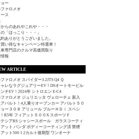
ジョー
ルファロメオ
ュース
談
店からのあれやこれや・・・
日の「ほっこり・・・」
成約ありがとうございました。
お買い得なキャンペーン特選車！
入車専門店のクルマ高価買取り
用情報
EW ARTICLE
ファロメオ スパイダー3.2JTS Q4 Ｑ
シャレなラグジュアリーEV！DSオートモービル
ンチEV！2024年 シトロエン E-C4
ファロメオ ジュリエッタ ヴェローチェ 新入
血アバルト！4人乗りオープンカー アバルト５０
ョー３０８ アリュール ブルーＨＤｉ スペシ
w！R5年 フィアット５００X スポーツ F
ーテシアRS シャシースポール ガラスコーティ
アット パンダ ボディーコーティング済 禁煙
アット500 1.2カルト後期型 ワンオーナ