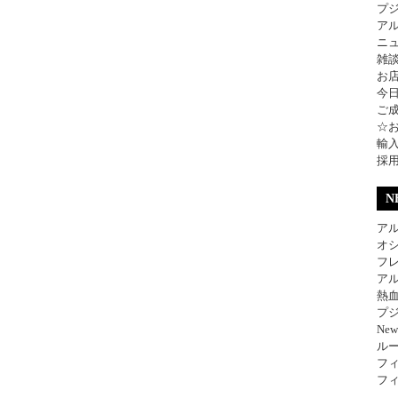
プ
ア
ニ
雑
お
今
ご
☆
輸
採
N
アル
オ
フレ
アル
熱
プジ
Ne
ル
フィ
フィ