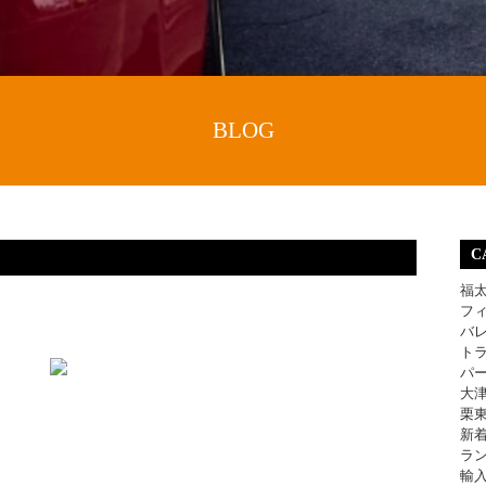
BLOG
C
福
フ
バ
ト
パ
大
栗
新
ラ
輸