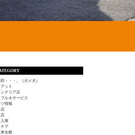
ATEGORY
太郎・・・。（ポメ犬）
ィアット
レンテリア店
ラブル＆サービス
ーツ情報
津店
東店
着入庫
ンチア
入車全般