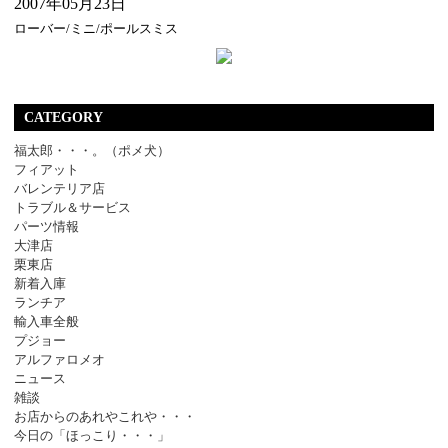
2007年05月23日
ローバー/ミニ/ポールスミス
CATEGORY
福太郎・・・。（ポメ犬）
フィアット
バレンテリア店
トラブル＆サービス
パーツ情報
大津店
栗東店
新着入庫
ランチア
輸入車全般
プジョー
アルファロメオ
ニュース
雑談
お店からのあれやこれや・・・
今日の「ほっこり・・・」