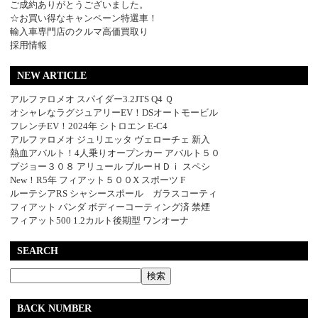
ご成約ありがとうございました。
☆お買い得なキャンペーン特選車！
輸入車専門店のクルマ高価買取り
採用情報
NEW ARTICLE
アルファロメオ スパイダー3.2JTS Q4 Ｑ
オシャレなラグジュアリーEV！DSオートモービル
フレンチEV！2024年 シトロエン E-C4
アルファロメオ ジュリエッタ ヴェローチェ 新入
熱血アバルト！4人乗りオープンカー アバルト５０
プジョー３０８ アリュール ブルーＨＤｉ スペシ
New！R5年 フィアット５００X スポーツ F
ルーテシアRS シャシースポール ガラスコーティ
フィアット パンダ ボディーコーティング済 禁煙
フィアット500 1.2カルト後期型 ワンオーナ
SEARCH
BACK NUMBER