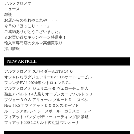
アルファロメオ
ニュース
雑談
お店からのあれやこれや・・・
今日の「ほっこり・・・」
ご成約ありがとうございました。
☆お買い得なキャンペーン特選車！
輸入車専門店のクルマ高価買取り
採用情報
NEW ARTICLE
アルファロメオ スパイダー3.2JTS Q4 Ｑ
オシャレなラグジュアリーEV！DSオートモービル
フレンチEV！2024年 シトロエン E-C4
アルファロメオ ジュリエッタ ヴェローチェ 新入
熱血アバルト！4人乗りオープンカー アバルト５０
プジョー３０８ アリュール ブルーＨＤｉ スペシ
New！R5年 フィアット５００X スポーツ F
ルーテシアRS シャシースポール ガラスコーティ
フィアット パンダ ボディーコーティング済 禁煙
フィアット500 1.2カルト後期型 ワンオーナ