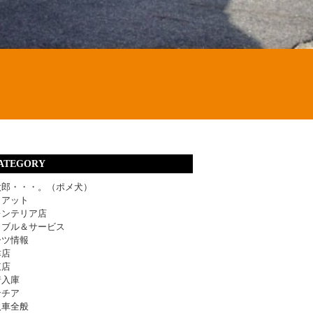
ATEGORY
太郎・・・。（ポメ犬）
ィアット
レンテリア店
ラブル＆サービス
ーツ情報
津店
東店
着入庫
ンチア
入車全般