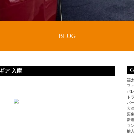
BLOG
ギア 入庫
C
福
フ
バ
ト
パ
大
栗
新
ラ
輸