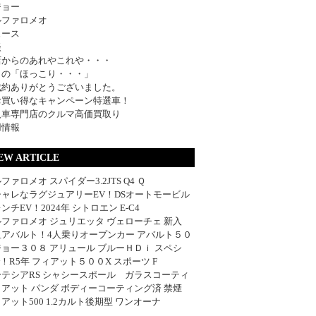
ジョー
ルファロメオ
ュース
談
店からのあれやこれや・・・
日の「ほっこり・・・」
成約ありがとうございました。
お買い得なキャンペーン特選車！
入車専門店のクルマ高価買取り
用情報
EW ARTICLE
ファロメオ スパイダー3.2JTS Q4 Ｑ
シャレなラグジュアリーEV！DSオートモービル
ンチEV！2024年 シトロエン E-C4
ファロメオ ジュリエッタ ヴェローチェ 新入
血アバルト！4人乗りオープンカー アバルト５０
ョー３０８ アリュール ブルーＨＤｉ スペシ
w！R5年 フィアット５００X スポーツ F
ーテシアRS シャシースポール ガラスコーティ
アット パンダ ボディーコーティング済 禁煙
アット500 1.2カルト後期型 ワンオーナ