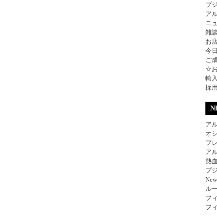
プ
ア
ニ
雑
お
今
ご
☆
輸
採
N
アル
オ
フレ
アル
熱
プジ
Ne
ル
フィ
フィ