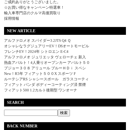
ご成約ありがとうございました。
☆お買い得なキャンペーン特選車！
輸入車専門店のクルマ高価買取り
採用情報
NEW ARTICLE
アルファロメオ スパイダー3.2JTS Q4 Ｑ
オシャレなラグジュアリーEV！DSオートモービル
フレンチEV！2024年 シトロエン E-C4
アルファロメオ ジュリエッタ ヴェローチェ 新入
熱血アバルト！4人乗りオープンカー アバルト５０
プジョー３０８ アリュール ブルーＨＤｉ スペシ
New！R5年 フィアット５００X スポーツ F
ルーテシアRS シャシースポール ガラスコーティ
フィアット パンダ ボディーコーティング済 禁煙
フィアット500 1.2カルト後期型 ワンオーナ
SEARCH
BACK NUMBER