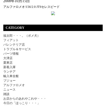
2008年10月15日
アルファロメオ/156/2.0 JTSセレスピード
CATEGORY
福太郎・・・。（ポメ犬）
フィアット
バレンテリア店
トラブル＆サービス
パーツ情報
大津店
栗東店
新着入庫
ランチア
輸入車全般
プジョー
アルファロメオ
ニュース
雑談
お店からのあれやこれや・・・
今日の「ほっこり・・・」