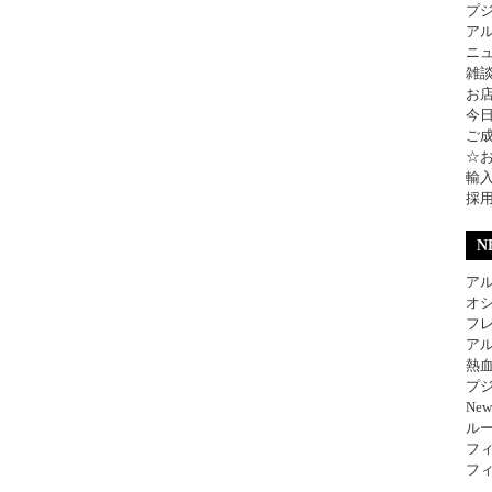
プ
ア
ニ
雑
お
今
ご
☆
輸
採
N
アル
オ
フレ
アル
熱
プジ
Ne
ル
フィ
フィ