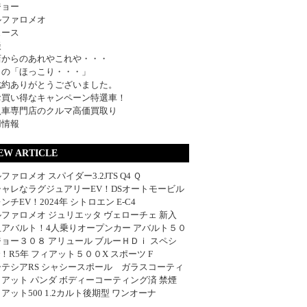
ジョー
ルファロメオ
ュース
談
店からのあれやこれや・・・
日の「ほっこり・・・」
成約ありがとうございました。
お買い得なキャンペーン特選車！
入車専門店のクルマ高価買取り
用情報
EW ARTICLE
ファロメオ スパイダー3.2JTS Q4 Ｑ
シャレなラグジュアリーEV！DSオートモービル
ンチEV！2024年 シトロエン E-C4
ファロメオ ジュリエッタ ヴェローチェ 新入
血アバルト！4人乗りオープンカー アバルト５０
ョー３０８ アリュール ブルーＨＤｉ スペシ
w！R5年 フィアット５００X スポーツ F
ーテシアRS シャシースポール ガラスコーティ
アット パンダ ボディーコーティング済 禁煙
アット500 1.2カルト後期型 ワンオーナ