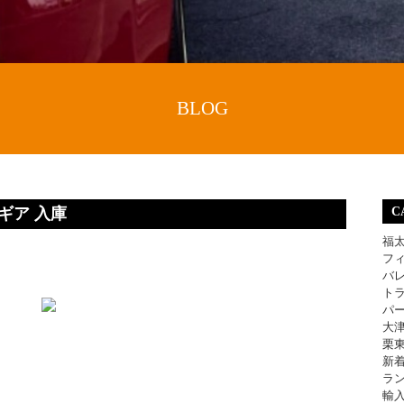
BLOG
ギア 入庫
C
福
フ
バ
ト
パ
大
栗
新
ラ
輸