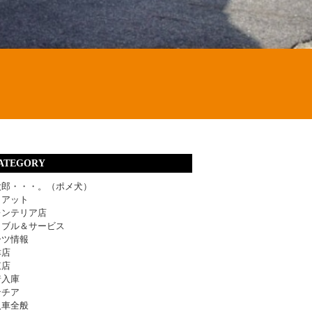
ATEGORY
太郎・・・。（ポメ犬）
ィアット
レンテリア店
ラブル＆サービス
ーツ情報
津店
東店
着入庫
ンチア
入車全般