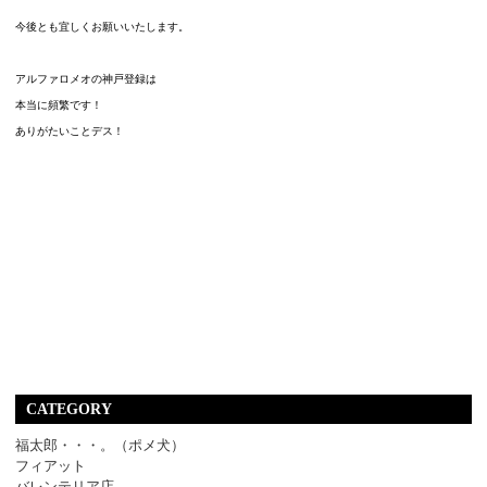
今後とも宜しくお願いいたします。
アルファロメオの神戸登録は
本当に頻繁です！
ありがたいことデス！
CATEGORY
福太郎・・・。（ポメ犬）
フィアット
バレンテリア店