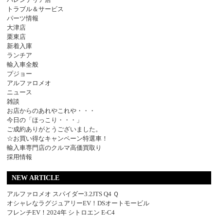
トラブル＆サービス
パーツ情報
大津店
栗東店
新着入庫
ランチア
輸入車全般
プジョー
アルファロメオ
ニュース
雑談
お店からのあれやこれや・・・
今日の「ほっこり・・・」
ご成約ありがとうございました。
☆お買い得なキャンペーン特選車！
輸入車専門店のクルマ高価買取り
採用情報
NEW ARTICLE
アルファロメオ スパイダー3.2JTS Q4 Ｑ
オシャレなラグジュアリーEV！DSオートモービル
フレンチEV！2024年 シトロエン E-C4