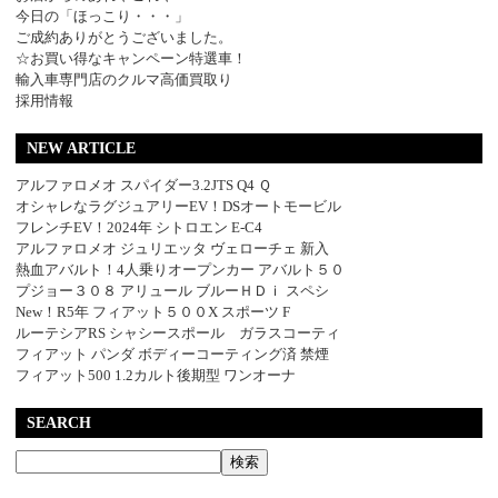
今日の「ほっこり・・・」
ご成約ありがとうございました。
☆お買い得なキャンペーン特選車！
輸入車専門店のクルマ高価買取り
採用情報
NEW ARTICLE
アルファロメオ スパイダー3.2JTS Q4 Ｑ
オシャレなラグジュアリーEV！DSオートモービル
フレンチEV！2024年 シトロエン E-C4
アルファロメオ ジュリエッタ ヴェローチェ 新入
熱血アバルト！4人乗りオープンカー アバルト５０
プジョー３０８ アリュール ブルーＨＤｉ スペシ
New！R5年 フィアット５００X スポーツ F
ルーテシアRS シャシースポール ガラスコーティ
フィアット パンダ ボディーコーティング済 禁煙
フィアット500 1.2カルト後期型 ワンオーナ
SEARCH