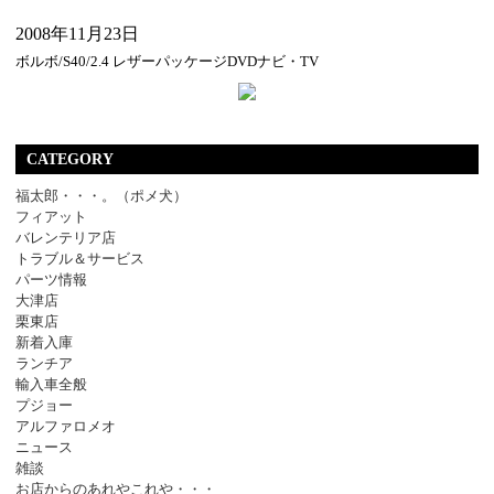
2008年11月23日
ボルボ/S40/2.4 レザーパッケージDVDナビ・TV
CATEGORY
福太郎・・・。（ポメ犬）
フィアット
バレンテリア店
トラブル＆サービス
パーツ情報
大津店
栗東店
新着入庫
ランチア
輸入車全般
プジョー
アルファロメオ
ニュース
雑談
お店からのあれやこれや・・・