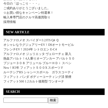
今日の「ほっこり・・・」
ご成約ありがとうございました。
☆お買い得なキャンペーン特選車！
輸入車専門店のクルマ高価買取り
採用情報
NEW ARTICLE
アルファロメオ スパイダー3.2JTS Q4 Ｑ
オシャレなラグジュアリーEV！DSオートモービル
フレンチEV！2024年 シトロエン E-C4
アルファロメオ ジュリエッタ ヴェローチェ 新入
熱血アバルト！4人乗りオープンカー アバルト５０
プジョー３０８ アリュール ブルーＨＤｉ スペシ
New！R5年 フィアット５００X スポーツ F
ルーテシアRS シャシースポール ガラスコーティ
フィアット パンダ ボディーコーティング済 禁煙
フィアット500 1.2カルト後期型 ワンオーナ
SEARCH