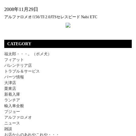
2008年11月29日
アルファロメオ/156/TI 2.0JTSセレスピード Nabi ETC
CATEGORY
福太郎・・・。（ポメ犬）
フィアット
バレンテリア店
トラブル＆サービス
パーツ情報
大津店
栗東店
新着入庫
ランチア
輸入車全般
プジョー
アルファロメオ
ニュース
雑談
お店からのあれやこれや・・・