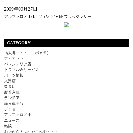
2009年09月27日
アルファロメオ/156/2.5 V6 24V 6F ブラックレザー
CATEGORY
福太郎・・・。（ポメ犬）
フィアット
バレンテリア店
トラブル＆サービス
パーツ情報
大津店
栗東店
新着入庫
ランチア
輸入車全般
プジョー
アルファロメオ
ニュース
雑談
お店からのあれやこれや・・・