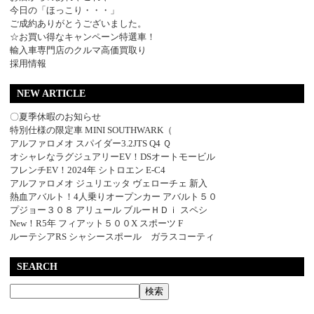
今日の「ほっこり・・・」
ご成約ありがとうございました。
☆お買い得なキャンペーン特選車！
輸入車専門店のクルマ高価買取り
採用情報
NEW ARTICLE
〇夏季休暇のお知らせ
特別仕様の限定車 MINI SOUTHWARK（
アルファロメオ スパイダー3.2JTS Q4 Ｑ
オシャレなラグジュアリーEV！DSオートモービル
フレンチEV！2024年 シトロエン E-C4
アルファロメオ ジュリエッタ ヴェローチェ 新入
熱血アバルト！4人乗りオープンカー アバルト５０
プジョー３０８ アリュール ブルーＨＤｉ スペシ
New！R5年 フィアット５００X スポーツ F
ルーテシアRS シャシースポール ガラスコーティ
SEARCH