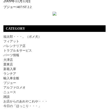
2009年11月13日
プジョー/407/ST 2.2
CATEGORY
福太郎・・・。（ポメ犬）
フィアット
バレンテリア店
トラブル＆サービス
パーツ情報
大津店
栗東店
新着入庫
ランチア
輸入車全般
プジョー
アルファロメオ
ニュース
雑談
お店からのあれやこれや・・・
今日の「ほっこり・・・」