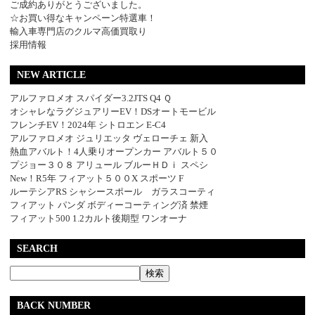
ご成約ありがとうございました。
☆お買い得なキャンペーン特選車！
輸入車専門店のクルマ高価買取り
採用情報
NEW ARTICLE
アルファロメオ スパイダー3.2JTS Q4 Ｑ
オシャレなラグジュアリーEV！DSオートモービル
フレンチEV！2024年 シトロエン E-C4
アルファロメオ ジュリエッタ ヴェローチェ 新入
熱血アバルト！4人乗りオープンカー アバルト５０
プジョー３０８ アリュール ブルーＨＤｉ スペシ
New！R5年 フィアット５００X スポーツ F
ルーテシアRS シャシースポール ガラスコーティ
フィアット パンダ ボディーコーティング済 禁煙
フィアット500 1.2カルト後期型 ワンオーナ
SEARCH
BACK NUMBER