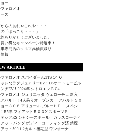
ジョー
ルファロメオ
ュース
談
店からのあれやこれや・・・
日の「ほっこり・・・」
成約ありがとうございました。
お買い得なキャンペーン特選車！
入車専門店のクルマ高価買取り
用情報
EW ARTICLE
ファロメオ スパイダー3.2JTS Q4 Ｑ
シャレなラグジュアリーEV！DSオートモービル
ンチEV！2024年 シトロエン E-C4
ファロメオ ジュリエッタ ヴェローチェ 新入
血アバルト！4人乗りオープンカー アバルト５０
ョー３０８ アリュール ブルーＨＤｉ スペシ
w！R5年 フィアット５００X スポーツ F
ーテシアRS シャシースポール ガラスコーティ
アット パンダ ボディーコーティング済 禁煙
アット500 1.2カルト後期型 ワンオーナ