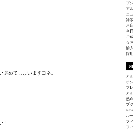
プ
ア
ニ
雑
お
今
ご
☆
輸
採
N
い眺めてしまいますヨネ。
アル
オ
フレ
アル
熱
プジ
Ne
ル
フィ
い！
フィ