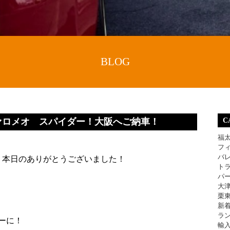
BLOG
ァロメオ スパイダー！大阪へご納車！
C
福
フ
バ
本日のありがとうございました！
ト
パ
大
栗
新
ラ
ーに！
輸