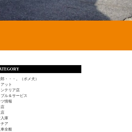
ATEGORY
太郎・・・。（ポメ犬）
ィアット
レンテリア店
ラブル＆サービス
ーツ情報
津店
東店
着入庫
ンチア
入車全般