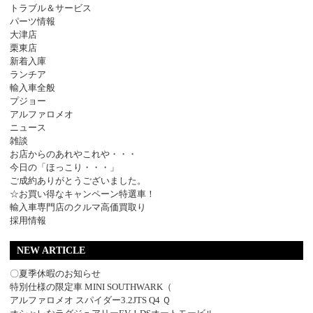
トラブル＆サービス
パーツ情報
大津店
栗東店
新着入庫
ランチア
輸入車全般
プジョー
アルファロメオ
ニュース
雑談
お店からのあれやこれや・・・
今日の「ほっこり・・・」
ご成約ありがとうございました。
☆お買い得なキャンペーン特選車！
輸入車専門店のクルマ高価買取り
採用情報
NEW ARTICLE
〇夏季休暇のお知らせ
特別仕様の限定車 MINI SOUTHWARK（
アルファロメオ スパイダー3.2JTS Q4 Ｑ