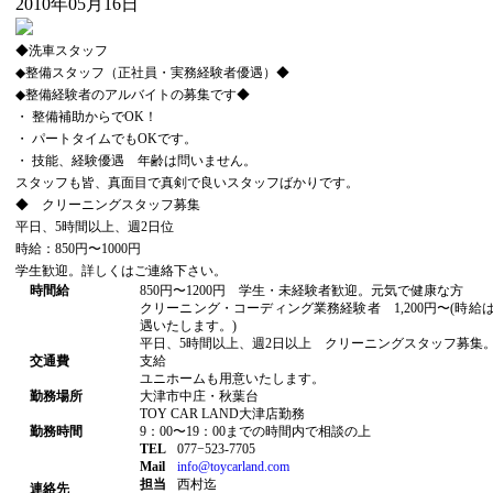
2010年05月16日
◆洗車スタッフ
◆整備スタッフ（正社員・実務経験者優遇）◆
◆整備経験者のアルバイトの募集です◆
・ 整備補助からでOK！
・ パートタイムでもOKです。
・ 技能、経験優遇 年齢は問いません。
スタッフも皆、真面目で真剣で良いスタッフばかりです。
◆ クリーニングスタッフ募集
平日、5時間以上、週2日位
時給：850円〜1000円
学生歓迎。詳しくはご連絡下さい。
時間給
850円〜1200円 学生・未経験者歓迎。元気で健康な方
クリーニング・コーディング業務経験者 1,200円〜(時給
遇いたします。)
平日、5時間以上、週2日以上 クリーニングスタッフ募集
交通費
支給
ユニホームも用意いたします。
勤務場所
大津市中庄・秋葉台
TOY CAR LAND大津店勤務
勤務時間
9：00〜19：00までの時間内で相談の上
TEL
077−523-7705
Mail
info@toycarland.com
担当
西村迄
連絡先