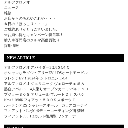
アルファロメオ
ニュース
雑談
お店からのあれやこれや・・・
今日の「ほっこり・・・」
ご成約ありがとうございました。
☆お買い得なキャンペーン特選車！
輸入車専門店のクルマ高価買取り
採用情報
NEW ARTICLE
アルファロメオ スパイダー3.2JTS Q4 Ｑ
オシャレなラグジュアリーEV！DSオートモービル
フレンチEV！2024年 シトロエン E-C4
アルファロメオ ジュリエッタ ヴェローチェ 新入
熱血アバルト！4人乗りオープンカー アバルト５０
プジョー３０８ アリュール ブルーＨＤｉ スペシ
New！R5年 フィアット５００X スポーツ F
ルーテシアRS シャシースポール ガラスコーティ
フィアット パンダ ボディーコーティング済 禁煙
フィアット500 1.2カルト後期型 ワンオーナ