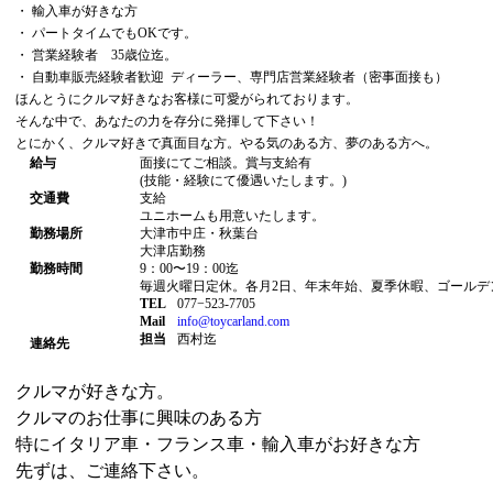
・ 輸入車が好きな方
・ パートタイムでもOKです。
・ 営業経験者 35歳位迄。
・ 自動車販売経験者歓迎 ディーラー、専門店営業経験者（密事面接も）
ほんとうにクルマ好きなお客様に可愛がられております。
そんな中で、あなたの力を存分に発揮して下さい！
とにかく、クルマ好きで真面目な方。やる気のある方、夢のある方へ。
給与
面接にてご相談。賞与支給有
(技能・経験にて優遇いたします。)
交通費
支給
ユニホームも用意いたします。
勤務場所
大津市中庄・秋葉台
大津店勤務
勤務時間
9：00〜19：00迄
毎週火曜日定休。各月2日、年末年始、夏季休暇、ゴールデ
TEL
077−523-7705
Mail
info@toycarland.com
担当
西村迄
連絡先
クルマが好きな方。
クルマのお仕事に興味のある方
特にイタリア車・フランス車・輸入車がお好きな方
先ずは、ご連絡下さい。