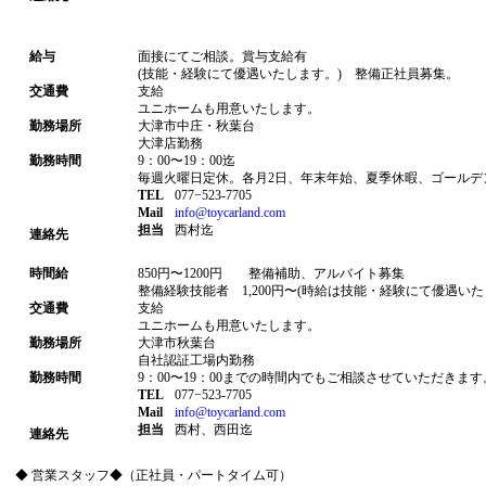
給与
面接にてご相談。賞与支給有
(技能・経験にて優遇いたします。) 整備正社員募集。
交通費
支給
ユニホームも用意いたします。
勤務場所
大津市中庄・秋葉台
大津店勤務
勤務時間
9：00〜19：00迄
毎週火曜日定休。各月2日、年末年始、夏季休暇、ゴールデ
TEL
077−523-7705
Mail
info@toycarland.com
担当
西村迄
連絡先
時間給
850円〜1200円 整備補助、アルバイト募集
整備経験技能者 1,200円〜(時給は技能・経験にて優遇いた
交通費
支給
ユニホームも用意いたします。
勤務場所
大津市秋葉台
自社認証工場内勤務
勤務時間
9：00〜19：00までの時間内でもご相談させていただきます
TEL
077−523-7705
Mail
info@toycarland.com
担当
西村、西田迄
連絡先
◆ 営業スタッフ◆（正社員・パートタイム可）