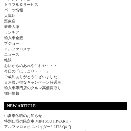
トラブル＆サービス
パーツ情報
大津店
栗東店
新着入庫
ランチア
輸入車全般
プジョー
アルファロメオ
ニュース
雑談
お店からのあれやこれや・・・
今日の「ほっこり・・・」
ご成約ありがとうございました。
☆お買い得なキャンペーン特選車！
輸入車専門店のクルマ高価買取り
採用情報
NEW ARTICLE
〇夏季休暇のお知らせ
特別仕様の限定車 MINI SOUTHWARK（
アルファロメオ スパイダー3.2JTS Q4 Ｑ