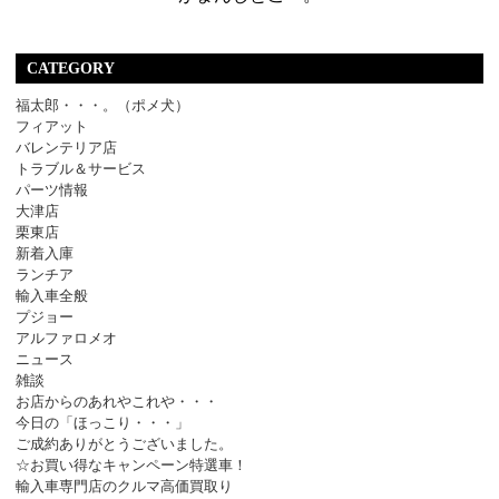
CATEGORY
福太郎・・・。（ポメ犬）
フィアット
バレンテリア店
トラブル＆サービス
パーツ情報
大津店
栗東店
新着入庫
ランチア
輸入車全般
プジョー
アルファロメオ
ニュース
雑談
お店からのあれやこれや・・・
今日の「ほっこり・・・」
ご成約ありがとうございました。
☆お買い得なキャンペーン特選車！
輸入車専門店のクルマ高価買取り