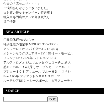
今日の「ほっこり・・・」
ご成約ありがとうございました。
☆お買い得なキャンペーン特選車！
輸入車専門店のクルマ高価買取り
採用情報
NEW ARTICLE
〇夏季休暇のお知らせ
特別仕様の限定車 MINI SOUTHWARK（
アルファロメオ スパイダー3.2JTS Q4 Ｑ
オシャレなラグジュアリーEV！DSオートモービル
フレンチEV！2024年 シトロエン E-C4
アルファロメオ ジュリエッタ ヴェローチェ 新入
熱血アバルト！4人乗りオープンカー アバルト５０
プジョー３０８ アリュール ブルーＨＤｉ スペシ
New！R5年 フィアット５００X スポーツ F
ルーテシアRS シャシースポール ガラスコーティ
SEARCH