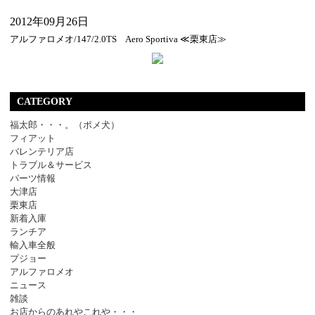
2012年09月26日
アルファロメオ/147/2.0TS Aero Sportiva ≪栗東店≫
CATEGORY
福太郎・・・。（ポメ犬）
フィアット
バレンテリア店
トラブル＆サービス
パーツ情報
大津店
栗東店
新着入庫
ランチア
輸入車全般
プジョー
アルファロメオ
ニュース
雑談
お店からのあれやこれや・・・