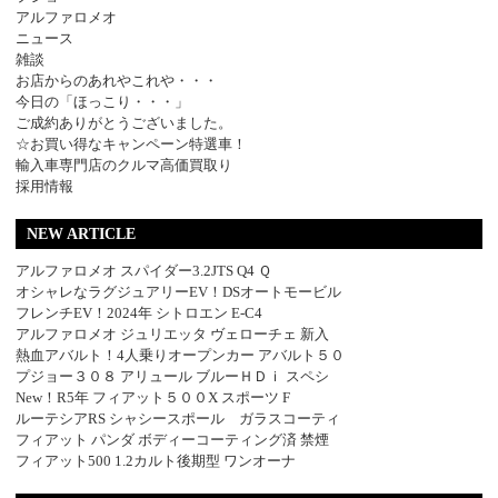
アルファロメオ
ニュース
雑談
お店からのあれやこれや・・・
今日の「ほっこり・・・」
ご成約ありがとうございました。
☆お買い得なキャンペーン特選車！
輸入車専門店のクルマ高価買取り
採用情報
NEW ARTICLE
アルファロメオ スパイダー3.2JTS Q4 Ｑ
オシャレなラグジュアリーEV！DSオートモービル
フレンチEV！2024年 シトロエン E-C4
アルファロメオ ジュリエッタ ヴェローチェ 新入
熱血アバルト！4人乗りオープンカー アバルト５０
プジョー３０８ アリュール ブルーＨＤｉ スペシ
New！R5年 フィアット５００X スポーツ F
ルーテシアRS シャシースポール ガラスコーティ
フィアット パンダ ボディーコーティング済 禁煙
フィアット500 1.2カルト後期型 ワンオーナ