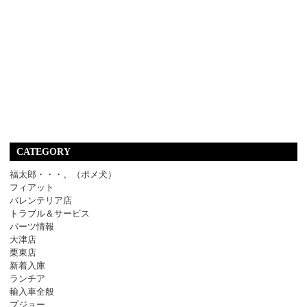
CATEGORY
福太郎・・・。（ポメ犬）
フィアット
バレンテリア店
トラブル＆サービス
パーツ情報
大津店
栗東店
新着入庫
ランチア
輸入車全般
プジョー