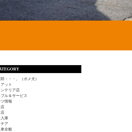
ATEGORY
太郎・・・。（ポメ犬）
ィアット
レンテリア店
ラブル＆サービス
ーツ情報
津店
東店
着入庫
ンチア
入車全般