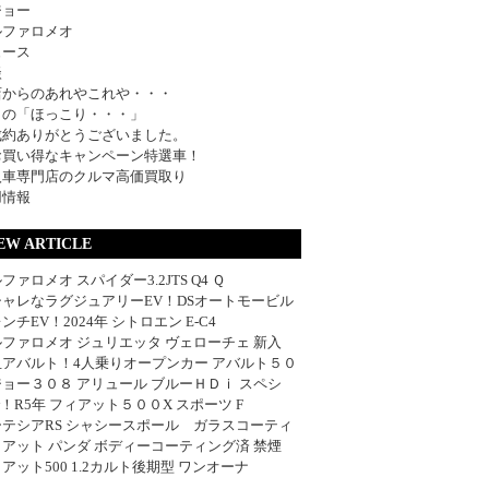
ジョー
ルファロメオ
ュース
談
店からのあれやこれや・・・
日の「ほっこり・・・」
成約ありがとうございました。
お買い得なキャンペーン特選車！
入車専門店のクルマ高価買取り
用情報
EW ARTICLE
ファロメオ スパイダー3.2JTS Q4 Ｑ
シャレなラグジュアリーEV！DSオートモービル
ンチEV！2024年 シトロエン E-C4
ファロメオ ジュリエッタ ヴェローチェ 新入
血アバルト！4人乗りオープンカー アバルト５０
ョー３０８ アリュール ブルーＨＤｉ スペシ
w！R5年 フィアット５００X スポーツ F
ーテシアRS シャシースポール ガラスコーティ
アット パンダ ボディーコーティング済 禁煙
アット500 1.2カルト後期型 ワンオーナ