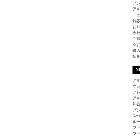
プ
ア
ニ
雑
お
今
ご
☆
輸
採
N
アル
オ
フレ
アル
熱
プジ
Ne
ル
フィ
フィ