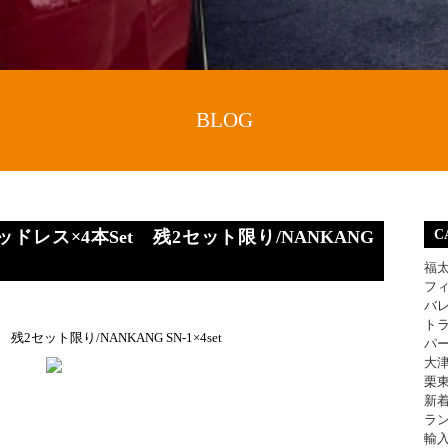
BLOG
J＆スタッドレス×4本Set 残2セット限り/NANKANG
C
福
フ
バ
ト
et 残2セット限り/NANKANG SN-1×4set
パ
大
栗
新
ラ
輸