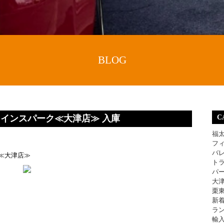
BLOG
0ツインスパーク≪大津店≫ 入庫
C
福
フ
バ
ク≪大津店≫
ト
パ
大
栗
新
ラ
輸