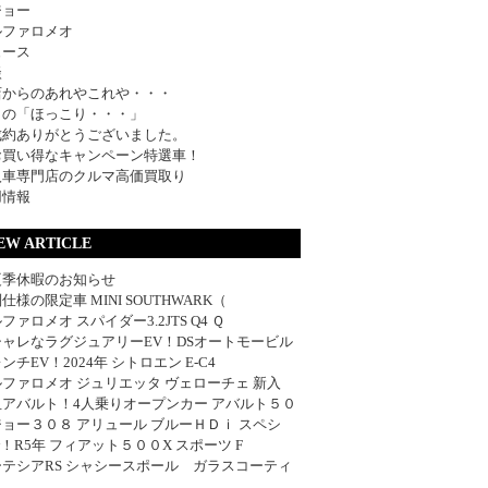
ジョー
ルファロメオ
ュース
談
店からのあれやこれや・・・
日の「ほっこり・・・」
成約ありがとうございました。
お買い得なキャンペーン特選車！
入車専門店のクルマ高価買取り
用情報
EW ARTICLE
夏季休暇のお知らせ
仕様の限定車 MINI SOUTHWARK（
ファロメオ スパイダー3.2JTS Q4 Ｑ
シャレなラグジュアリーEV！DSオートモービル
ンチEV！2024年 シトロエン E-C4
ファロメオ ジュリエッタ ヴェローチェ 新入
血アバルト！4人乗りオープンカー アバルト５０
ョー３０８ アリュール ブルーＨＤｉ スペシ
w！R5年 フィアット５００X スポーツ F
ーテシアRS シャシースポール ガラスコーティ