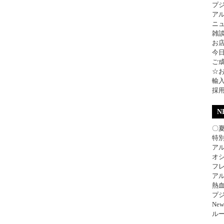
プ
ア
ニ
雑
お
今
ご
☆
輸
採
N
〇
特別
アル
オ
フレ
アル
熱
プジ
Ne
ル