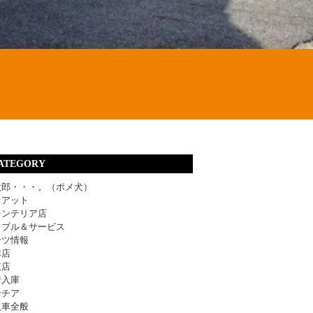
ATEGORY
太郎・・・。（ポメ犬）
ィアット
レンテリア店
ラブル＆サービス
ーツ情報
津店
東店
着入庫
ンチア
入車全般