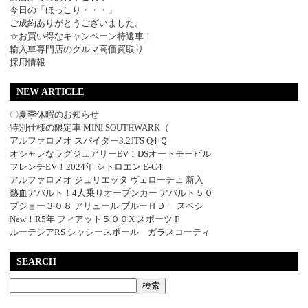
今日の「ほっこり・・・」
ご成約ありがとうございました。
☆お買い得なキャンペーン特選車！
輸入車専門店のクルマ高価買取り
採用情報
NEW ARTICLE
〇夏季休暇のお知らせ
特別仕様の限定車 MINI SOUTHWARK（
アルファロメオ スパイダー3.2JTS Q4 Ｑ
オシャレなラグジュアリーEV！DSオートモービル
フレンチEV！2024年 シトロエン E-C4
アルファロメオ ジュリエッタ ヴェローチェ 新入
熱血アバルト！4人乗りオープンカー アバルト５０
プジョー３０８ アリュール ブルーＨＤｉ スペシ
New！R5年 フィアット５００X スポーツ F
ルーテシアRS シャシースポール ガラスコーティ
SEARCH