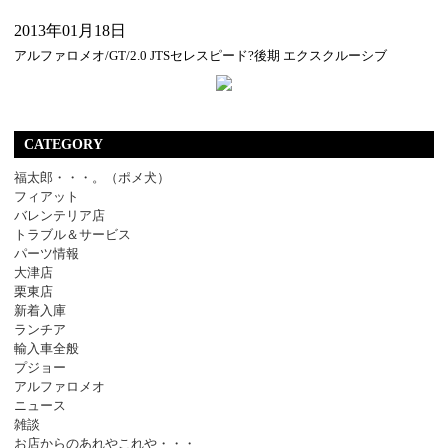
2013年01月18日
アルファロメオ/GT/2.0 JTSセレスピード?後期 エクスクルーシブ
CATEGORY
福太郎・・・。（ポメ犬）
フィアット
バレンテリア店
トラブル＆サービス
パーツ情報
大津店
栗東店
新着入庫
ランチア
輸入車全般
プジョー
アルファロメオ
ニュース
雑談
お店からのあれやこれや・・・