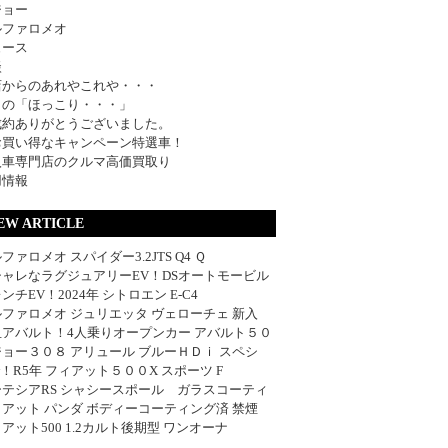
ジョー
ルファロメオ
ュース
談
店からのあれやこれや・・・
日の「ほっこり・・・」
成約ありがとうございました。
お買い得なキャンペーン特選車！
入車専門店のクルマ高価買取り
用情報
EW ARTICLE
ファロメオ スパイダー3.2JTS Q4 Ｑ
シャレなラグジュアリーEV！DSオートモービル
ンチEV！2024年 シトロエン E-C4
ファロメオ ジュリエッタ ヴェローチェ 新入
血アバルト！4人乗りオープンカー アバルト５０
ョー３０８ アリュール ブルーＨＤｉ スペシ
w！R5年 フィアット５００X スポーツ F
ーテシアRS シャシースポール ガラスコーティ
アット パンダ ボディーコーティング済 禁煙
アット500 1.2カルト後期型 ワンオーナ