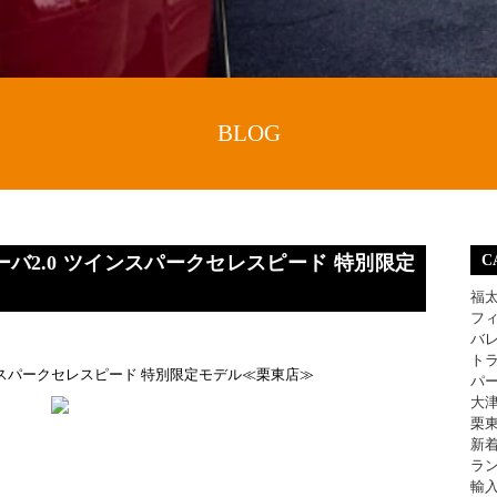
BLOG
ーバ2.0 ツインスパークセレスピード 特別限定
C
福
フ
バ
ト
インスパークセレスピード 特別限定モデル≪栗東店≫
パ
大
栗
新
ラ
輸