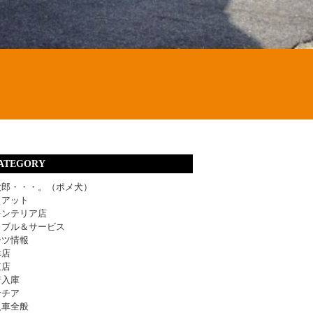
ATEGORY
太郎・・・。（ポメ犬）
ィアット
レンテリア店
ラブル＆サービス
ーツ情報
津店
東店
着入庫
ンチア
入車全般