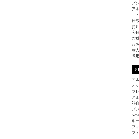
プ
ア
ニ
雑
お
今
ご
☆
輸
採
N
アル
オ
フレ
アル
熱
プジ
Ne
ル
フィ
フィ