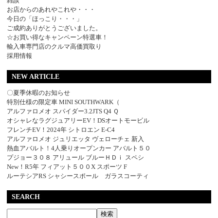
雑談
お店からのあれやこれや・・・
今日の「ほっこり・・・」
ご成約ありがとうございました。
☆お買い得なキャンペーン特選車！
輸入車専門店のクルマ高価買取り
採用情報
NEW ARTICLE
〇夏季休暇のお知らせ
特別仕様の限定車 MINI SOUTHWARK（
アルファロメオ スパイダー3.2JTS Q4 Ｑ
オシャレなラグジュアリーEV！DSオートモービル
フレンチEV！2024年 シトロエン E-C4
アルファロメオ ジュリエッタ ヴェローチェ 新入
熱血アバルト！4人乗りオープンカー アバルト５０
プジョー３０８ アリュール ブルーＨＤｉ スペシ
New！R5年 フィアット５００X スポーツ F
ルーテシアRS シャシースポール ガラスコーティ
SEARCH