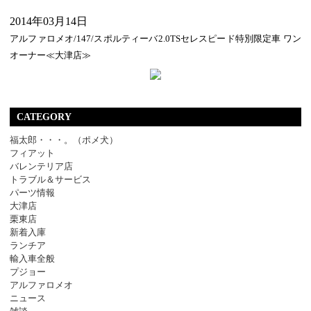
2014年03月14日
アルファロメオ/147/スポルティーバ2.0TSセレスピード特別限定車 ワン
オーナー≪大津店≫
CATEGORY
福太郎・・・。（ポメ犬）
フィアット
バレンテリア店
トラブル＆サービス
パーツ情報
大津店
栗東店
新着入庫
ランチア
輸入車全般
プジョー
アルファロメオ
ニュース