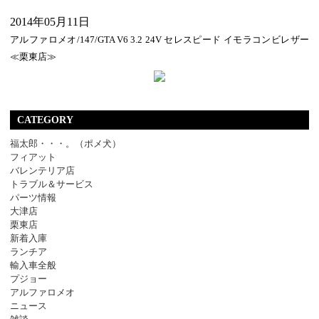
2014年05月11日
アルファロメオ/147/GTA V6 3.2 24V セレスピード イモラコンビレザー
≪栗東店≫
CATEGORY
福太郎・・・。（ポメ犬）
フィアット
バレンテリア店
トラブル＆サービス
パーツ情報
大津店
栗東店
新着入庫
ランチア
輸入車全般
プジョー
アルファロメオ
ニュース