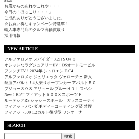
雑談
お店からのあれやこれや・・・
今日の「ほっこり・・・」
ご成約ありがとうございました。
☆お買い得なキャンペーン特選車！
輸入車専門店のクルマ高価買取り
採用情報
NEW ARTICLE
アルファロメオ スパイダー3.2JTS Q4 Ｑ
オシャレなラグジュアリーEV！DSオートモービル
フレンチEV！2024年 シトロエン E-C4
アルファロメオ ジュリエッタ ヴェローチェ 新入
熱血アバルト！4人乗りオープンカー アバルト５０
プジョー３０８ アリュール ブルーＨＤｉ スペシ
New！R5年 フィアット５００X スポーツ F
ルーテシアRS シャシースポール ガラスコーティ
フィアット パンダ ボディーコーティング済 禁煙
フィアット500 1.2カルト後期型 ワンオーナ
SEARCH