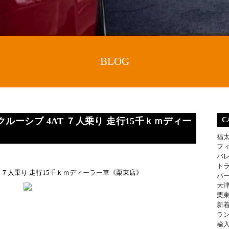
BLOG
スクルーシブ 4AT ７人乗り 走行15千ｋｍディー
C
福
フ
バ
ト
AT ７人乗り 走行15千ｋｍディーラー車《栗東店》
パ
大
栗
新
ラ
輸