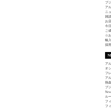
プ
ア
ニ
雑
お
今
ご
☆
輸
採
N
アル
オ
フレ
アル
熱
プジ
Ne
ル
フィ
フィ