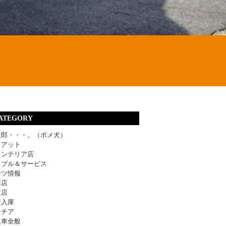
ATEGORY
太郎・・・。（ポメ犬）
ィアット
レンテリア店
ラブル＆サービス
ーツ情報
津店
東店
着入庫
ンチア
入車全般