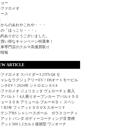
ジョー
ルファロメオ
ュース
談
店からのあれやこれや・・・
日の「ほっこり・・・」
成約ありがとうございました。
お買い得なキャンペーン特選車！
入車専門店のクルマ高価買取り
用情報
EW ARTICLE
ファロメオ スパイダー3.2JTS Q4 Ｑ
シャレなラグジュアリーEV！DSオートモービル
ンチEV！2024年 シトロエン E-C4
ファロメオ ジュリエッタ ヴェローチェ 新入
血アバルト！4人乗りオープンカー アバルト５０
ョー３０８ アリュール ブルーＨＤｉ スペシ
w！R5年 フィアット５００X スポーツ F
ーテシアRS シャシースポール ガラスコーティ
アット パンダ ボディーコーティング済 禁煙
アット500 1.2カルト後期型 ワンオーナ