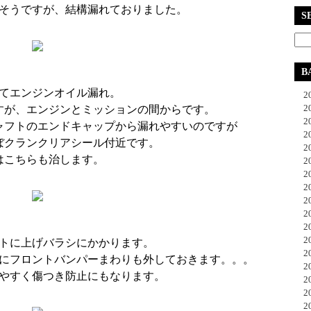
そうですが、結構漏れておりました。
S
B
てエンジンオイル漏れ。
20
20
すが、エンジンとミッションの間からです。
20
ャフトのエンドキャップから漏れやすいのですが
20
ぼクランクリアシール付近です。
20
はこちらも治します。
20
20
20
20
20
20
20
トに上げバラシにかかります。
20
にフロントバンパーまわりも外しておきます。。。
20
やすく傷つき防止にもなります。
20
20
20