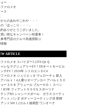
ジョー
ルファロメオ
ュース
談
店からのあれやこれや・・・
日の「ほっこり・・・」
成約ありがとうございました。
お買い得なキャンペーン特選車！
入車専門店のクルマ高価買取り
用情報
EW ARTICLE
ファロメオ スパイダー3.2JTS Q4 Ｑ
シャレなラグジュアリーEV！DSオートモービル
ンチEV！2024年 シトロエン E-C4
ファロメオ ジュリエッタ ヴェローチェ 新入
血アバルト！4人乗りオープンカー アバルト５０
ョー３０８ アリュール ブルーＨＤｉ スペシ
w！R5年 フィアット５００X スポーツ F
ーテシアRS シャシースポール ガラスコーティ
アット パンダ ボディーコーティング済 禁煙
アット500 1.2カルト後期型 ワンオーナ