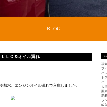
BLOG
 ＬＬＣ＆オイル漏れ
C
福
フ
バ
ト
パ
冷却水、エンジンオイル漏れで入庫しました。
大
栗
新
ラ
輸