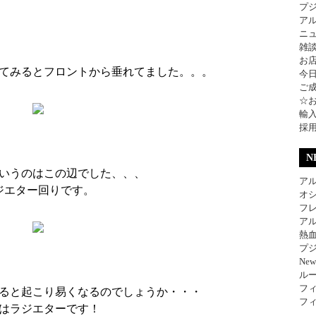
プ
ア
ニ
雑
お
てみるとフロントから垂れてました。。。
今
ご
☆
輸
採
N
いうのはこの辺でした、、、
アル
ジエター回りです。
オ
フレ
アル
熱
プジ
Ne
ル
フィ
ると起こり易くなるのでしょうか・・・
フィ
はラジエターです！