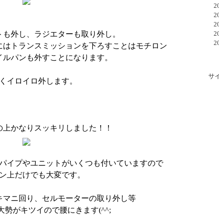
20
20
20
トも外し、ラジエターも取り外し。
20
20
にはトランスミッションを下ろすことはモチロン
イルパンも外すことになります。
サ
くイロイロ外します。
の上かなりスッキリしました！！
パイプやユニットがいくつも付いていますので
ン上だけでも大変です。
キマニ回り、セルモーターの取り外し等
勢がキツイので腰にきます(^^;