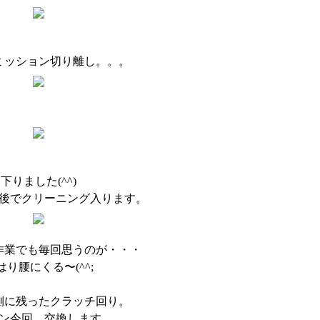
ミッション切り離し。。。
下りました(^^)
後でクリーニング入ります。
作業でも毎回思うのが・・・
はり腰にくる〜(^^;
側に残ったクラッチ回り。
ン今回、交換します。