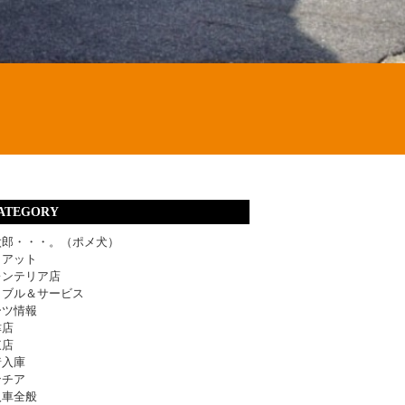
ATEGORY
太郎・・・。（ポメ犬）
ィアット
レンテリア店
ラブル＆サービス
ーツ情報
津店
東店
着入庫
ンチア
入車全般