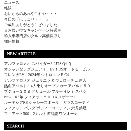
ニュース
雑談
お店からのあれやこれや・・・
今日の「ほっこり・・・」
ご成約ありがとうございました。
☆お買い得なキャンペーン特選車！
輸入車専門店のクルマ高価買取り
採用情報
NEW ARTICLE
アルファロメオ スパイダー3.2JTS Q4 Ｑ
オシャレなラグジュアリーEV！DSオートモービル
フレンチEV！2024年 シトロエン E-C4
アルファロメオ ジュリエッタ ヴェローチェ 新入
熱血アバルト！4人乗りオープンカー アバルト５０
プジョー３０８ アリュール ブルーＨＤｉ スペシ
New！R5年 フィアット５００X スポーツ F
ルーテシアRS シャシースポール ガラスコーティ
フィアット パンダ ボディーコーティング済 禁煙
フィアット500 1.2カルト後期型 ワンオーナ
SEARCH