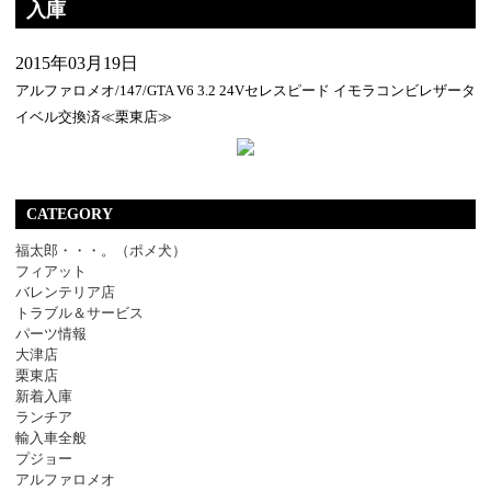
入庫
2015年03月19日
アルファロメオ/147/GTA V6 3.2 24Vセレスピード イモラコンビレザータ
イベル交換済≪栗東店≫
CATEGORY
福太郎・・・。（ポメ犬）
フィアット
バレンテリア店
トラブル＆サービス
パーツ情報
大津店
栗東店
新着入庫
ランチア
輸入車全般
プジョー
アルファロメオ