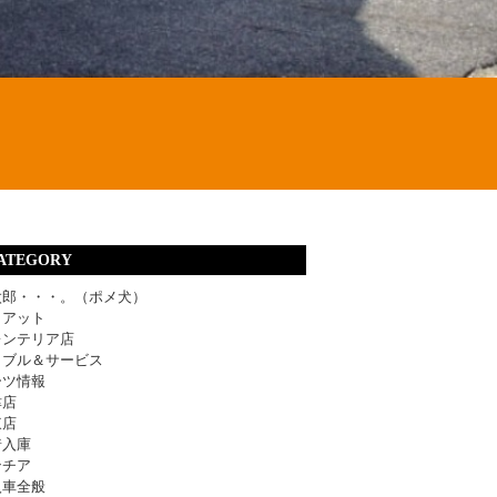
ATEGORY
太郎・・・。（ポメ犬）
ィアット
レンテリア店
ラブル＆サービス
ーツ情報
津店
東店
着入庫
ンチア
入車全般