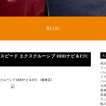
BLOG
Sセレスピード エクスクルーシブ HDDナビ＆ETC
C
福
フ
バ
ト
クスクルーシブ HDDナビ＆ETC 《栗東店》
パ
大
栗
新
ラ
輸