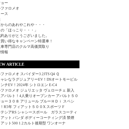
ジョー
ルファロメオ
ュース
談
店からのあれやこれや・・・
日の「ほっこり・・・」
成約ありがとうございました。
お買い得なキャンペーン特選車！
入車専門店のクルマ高価買取り
用情報
EW ARTICLE
ファロメオ スパイダー3.2JTS Q4 Ｑ
シャレなラグジュアリーEV！DSオートモービル
ンチEV！2024年 シトロエン E-C4
ファロメオ ジュリエッタ ヴェローチェ 新入
血アバルト！4人乗りオープンカー アバルト５０
ョー３０８ アリュール ブルーＨＤｉ スペシ
w！R5年 フィアット５００X スポーツ F
ーテシアRS シャシースポール ガラスコーティ
アット パンダ ボディーコーティング済 禁煙
アット500 1.2カルト後期型 ワンオーナ