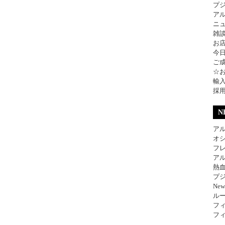
プ
ア
ニ
雑
お
今
ご
☆
輸
採
N
アル
オ
フレ
アル
熱
プジ
Ne
ル
フィ
フィ