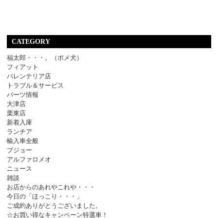
CATEGORY
福太郎・・・。（ポメ犬）
フィアット
バレンテリア店
トラブル＆サービス
パーツ情報
大津店
栗東店
新着入庫
ランチア
輸入車全般
プジョー
アルファロメオ
ニュース
雑談
お店からのあれやこれや・・・
今日の「ほっこり・・・」
ご成約ありがとうございました。
☆お買い得なキャンペーン特選車！