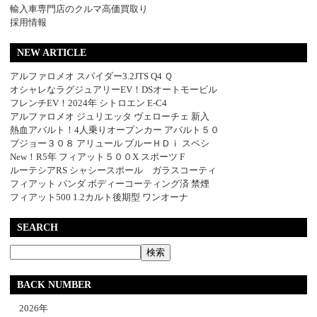
輸入車専門店のクルマ高価買取り
採用情報
NEW ARTICLE
アルファロメオ スパイダー3.2JTS Q4 Ｑ
オシャレなラグジュアリーEV！DSオートモービル
フレンチEV！2024年 シトロエン E-C4
アルファロメオ ジュリエッタ ヴェローチェ 新入
熱血アバルト！4人乗りオープンカー アバルト５０
プジョー３０８ アリュール ブルーＨＤｉ スペシ
New！R5年 フィアット５００X スポーツ F
ルーテシアRS シャシースポール ガラスコーティ
フィアット パンダ ボディーコーティング済 禁煙
フィアット500 1.2カルト後期型 ワンオーナ
SEARCH
BACK NUMBER
2026年