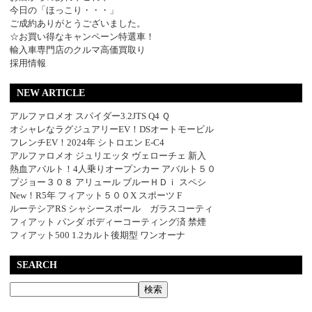
今日の「ほっこり・・・」
ご成約ありがとうございました。
☆お買い得なキャンペーン特選車！
輸入車専門店のクルマ高価買取り
採用情報
NEW ARTICLE
アルファロメオ スパイダー3.2JTS Q4 Ｑ
オシャレなラグジュアリーEV！DSオートモービル
フレンチEV！2024年 シトロエン E-C4
アルファロメオ ジュリエッタ ヴェローチェ 新入
熱血アバルト！4人乗りオープンカー アバルト５０
プジョー３０８ アリュール ブルーＨＤｉ スペシ
New！R5年 フィアット５００X スポーツ F
ルーテシアRS シャシースポール ガラスコーティ
フィアット パンダ ボディーコーティング済 禁煙
フィアット500 1.2カルト後期型 ワンオーナ
SEARCH