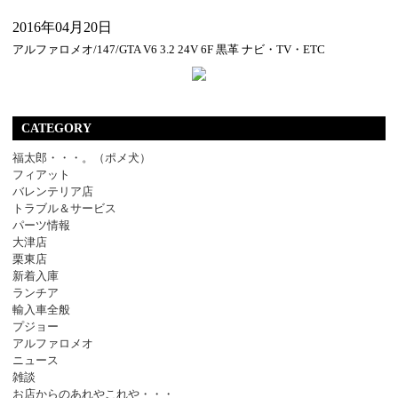
2016年04月20日
アルファロメオ/147/GTA V6 3.2 24V 6F 黒革 ナビ・TV・ETC
CATEGORY
福太郎・・・。（ポメ犬）
フィアット
バレンテリア店
トラブル＆サービス
パーツ情報
大津店
栗東店
新着入庫
ランチア
輸入車全般
プジョー
アルファロメオ
ニュース
雑談
お店からのあれやこれや・・・