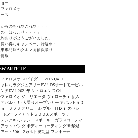
ジョー
ルファロメオ
ュース
談
店からのあれやこれや・・・
日の「ほっこり・・・」
成約ありがとうございました。
お買い得なキャンペーン特選車！
入車専門店のクルマ高価買取り
用情報
EW ARTICLE
ファロメオ スパイダー3.2JTS Q4 Ｑ
シャレなラグジュアリーEV！DSオートモービル
ンチEV！2024年 シトロエン E-C4
ファロメオ ジュリエッタ ヴェローチェ 新入
血アバルト！4人乗りオープンカー アバルト５０
ョー３０８ アリュール ブルーＨＤｉ スペシ
w！R5年 フィアット５００X スポーツ F
ーテシアRS シャシースポール ガラスコーティ
アット パンダ ボディーコーティング済 禁煙
アット500 1.2カルト後期型 ワンオーナ