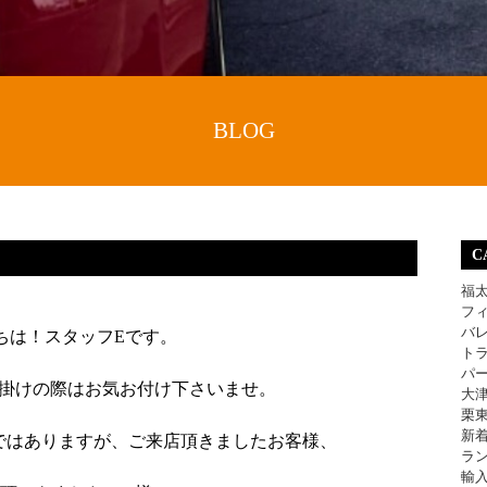
BLOG
C
福
フ
バ
ちは！スタッフ
E
です。
ト
パ
掛けの際はお気お付け下さいませ。
大
栗
新
ではありますが、ご来店頂きましたお客様、
ラ
輸