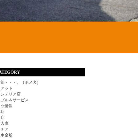
ATEGORY
太郎・・・。（ポメ犬）
ィアット
レンテリア店
ラブル＆サービス
ーツ情報
津店
東店
着入庫
ンチア
入車全般