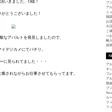
頂いきました、O様！
プ
ア
ニ
りがとうございました！
雑
お
今
ご
☆
素敵なアバルトを発見しましたので、
輸
採
マイデジカメにてパチリ。
N
ーに見られてました・・・
アル
オ
に癒されながらお仕事させてもらってます。
フレ
アル
熱
プジ
Ne
ル
フィ
フィ