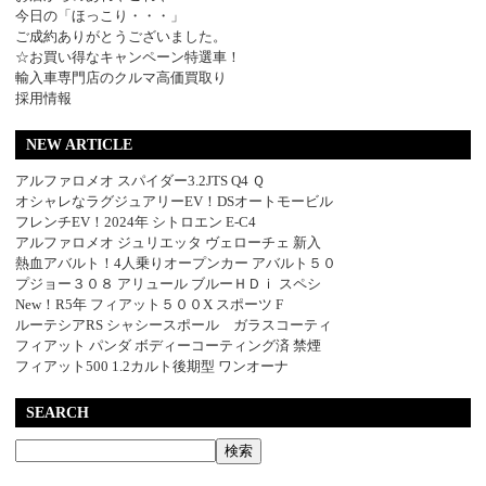
今日の「ほっこり・・・」
ご成約ありがとうございました。
☆お買い得なキャンペーン特選車！
輸入車専門店のクルマ高価買取り
採用情報
NEW ARTICLE
アルファロメオ スパイダー3.2JTS Q4 Ｑ
オシャレなラグジュアリーEV！DSオートモービル
フレンチEV！2024年 シトロエン E-C4
アルファロメオ ジュリエッタ ヴェローチェ 新入
熱血アバルト！4人乗りオープンカー アバルト５０
プジョー３０８ アリュール ブルーＨＤｉ スペシ
New！R5年 フィアット５００X スポーツ F
ルーテシアRS シャシースポール ガラスコーティ
フィアット パンダ ボディーコーティング済 禁煙
フィアット500 1.2カルト後期型 ワンオーナ
SEARCH