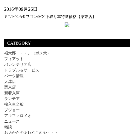
2016年09月26日
ミツビシ/eKワゴン/MX 下取り車特選価格【栗東店】
CATEGORY
福太郎・・・。（ポメ犬）
フィアット
バレンテリア店
トラブル＆サービス
パーツ情報
大津店
栗東店
新着入庫
ランチア
輸入車全般
プジョー
アルファロメオ
ニュース
雑談
お店からのあれやこれや・・・